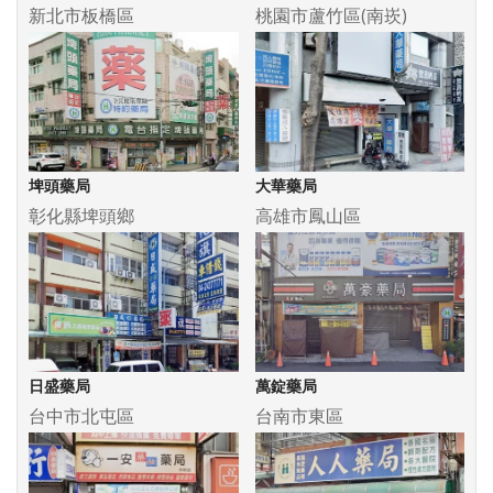
新北市板橋區
桃園市蘆竹區(南崁)
埤頭藥局
大華藥局
彰化縣埤頭鄉
高雄市鳳山區
日盛藥局
萬錠藥局
台中市北屯區
台南市東區