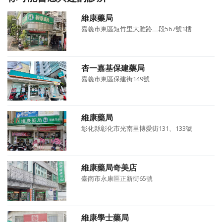
維康藥局
嘉義市東區短竹里大雅路二段567號1樓
杏一嘉基保建藥局
嘉義市東區保建街149號
維康藥局
彰化縣彰化市光南里博愛街131、133號
維康藥局奇美店
臺南市永康區正新街65號
維康學士藥局