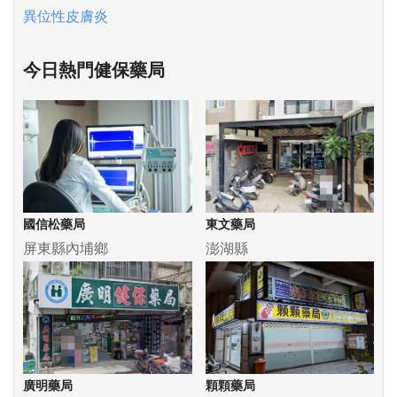
異位性皮膚炎
今日熱門健保藥局
國信松藥局
東文藥局
屏東縣內埔鄉
澎湖縣
廣明藥局
顆顆藥局