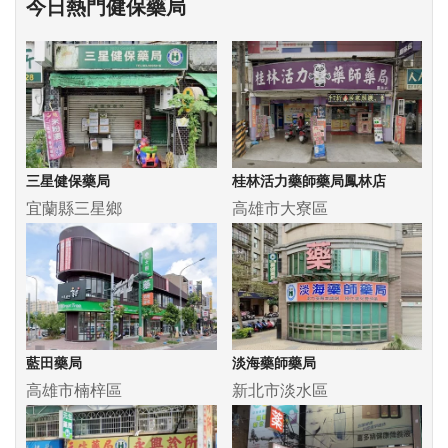
今日熱門健保藥局
三星健保藥局
桂林活力藥師藥局鳳林店
宜蘭縣三星鄉
高雄市大寮區
藍田藥局
淡海藥師藥局
高雄市楠梓區
新北市淡水區