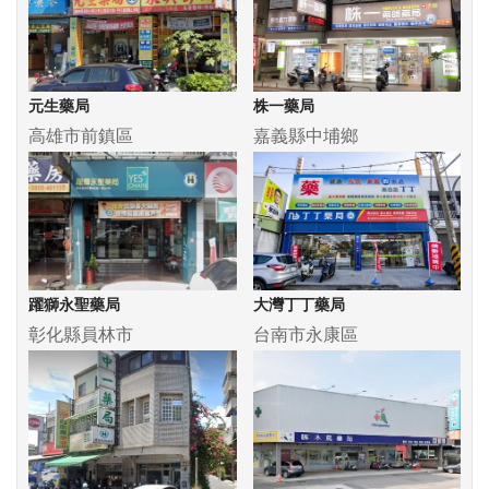
元生藥局
株一藥局
高雄市前鎮區
嘉義縣中埔鄉
躍獅永聖藥局
大灣丁丁藥局
彰化縣員林市
台南市永康區