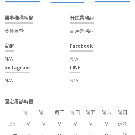
醫事機構種類
分區業務組
藥師自營
高屏業務組
官網
Facebook
N/A
N/A
Instagram
LINE
N/A
N/A
固定看診時段
週一
週二
週三
週四
週五
週六
週日
上午
V
V
V
V
V
V
休診