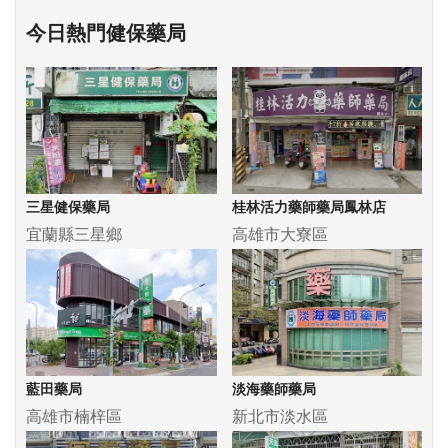
今日熱門健保藥局
三星健保藥局
桂林活力藥師藥局鳳林店
宜蘭縣三星鄉
高雄市大寮區
藍田藥局
淡海藥師藥局
高雄市楠梓區
新北市淡水區