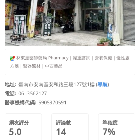
林東慶藥師藥局 Pharmacy｜減重諮詢｜營養保健｜慢性處
方箋｜醫器醫材｜中西藥品
地址
臺南市安南區安和路三段127號1樓 (
導航
)
電話
06 -3562127
醫事機構代碼
5905370591
網友評分
評論數
準確度
5.0
14
7%