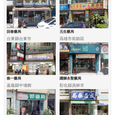
回春藥局
元生藥局
台東縣台東市
高雄市前鎮區
株一藥局
躍獅永聖藥局
嘉義縣中埔鄉
彰化縣員林市