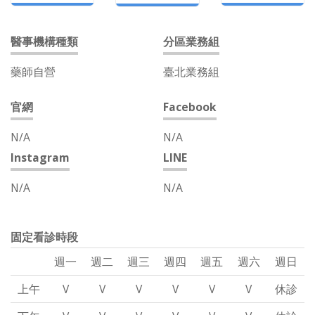
醫事機構種類
分區業務組
藥師自營
臺北業務組
官網
Facebook
N/A
N/A
Instagram
LINE
N/A
N/A
固定看診時段
週一
週二
週三
週四
週五
週六
週日
上午
V
V
V
V
V
V
休診