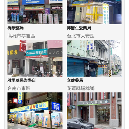
御康藥局
博醫仁愛藥局
高雄市苓雅區
台北市大安區
雅里藥局崇學店
立健藥局
台南市東區
花蓮縣瑞穗鄉