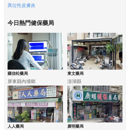
異位性皮膚炎
今日熱門健保藥局
國信松藥局
東文藥局
屏東縣內埔鄉
澎湖縣
人人藥局
廣明藥局