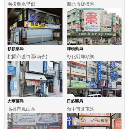
南投縣水里鄉
新北市板橋區
顆顆藥局
埤頭藥局
桃園市蘆竹區(南崁)
彰化縣埤頭鄉
大華藥局
日盛藥局
高雄市鳳山區
台中市北屯區