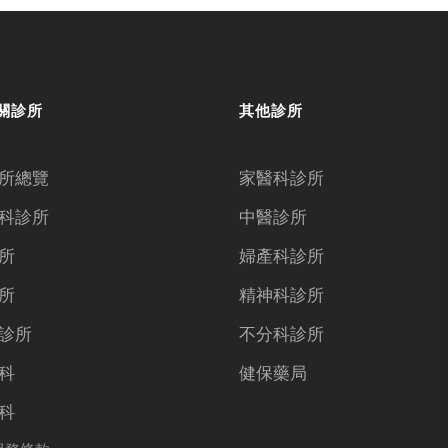
關診所
其他診所
所總覽
家醫科診所
科診所
中醫診所
所
婦產科診所
所
精神科診所
診所
不分科診所
科
健保藥局
科