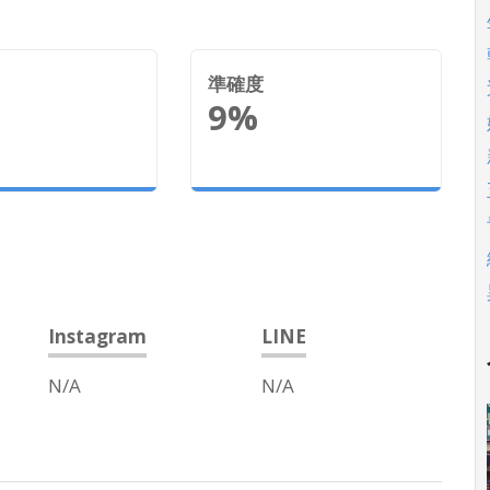
準確度
9%
Instagram
LINE
N/A
N/A