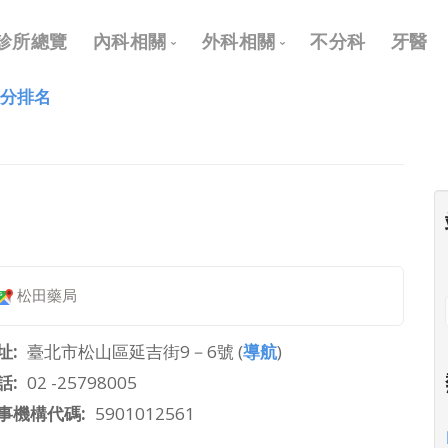
Main
診所總覽
內科相關
外科相關
不分科
牙醫
navigation
評分排名
內科
外科
兒科
耳鼻喉科
皮膚科
眼科
神經科
骨科
復健科
泌尿科
松田藥局
神經外科
整形外科
址
臺北市松山區延吉街9－6號 (
導航
)
話
02 -25798005
事機構代碼
5901012561