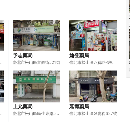
予志藥局
婕登藥局
山區八德路4段2－1號
臺北市松山區富錦街521號
臺北市松山區八德路4段699號
上允藥局
延壽藥局
區南京東路5段123巷45號1樓
臺北市松山區民生東路5段78號
臺北市松山區延壽街327號