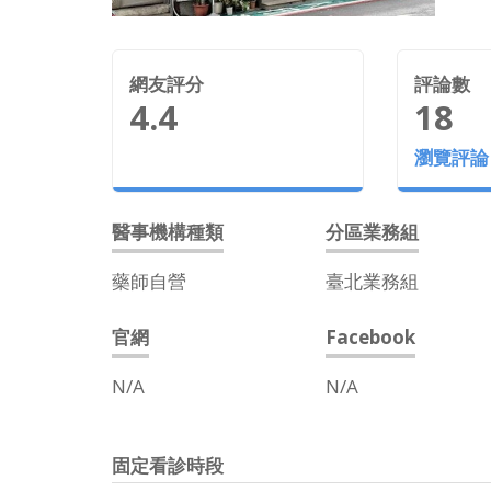
網友評分
評論數
4.4
18
瀏覽評論
醫事機構種類
分區業務組
藥師自營
臺北業務組
官網
Facebook
N/A
N/A
固定看診時段