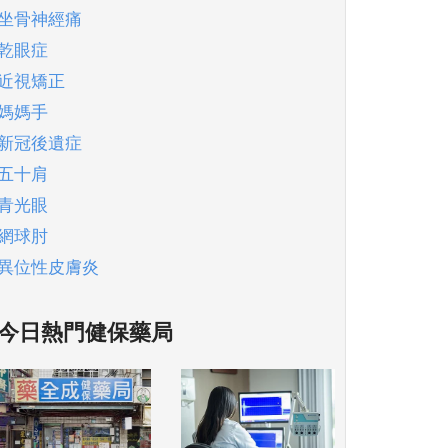
坐骨神經痛
乾眼症
近視矯正
媽媽手
新冠後遺症
五十肩
青光眼
網球肘
異位性皮膚炎
今日熱門健保藥局