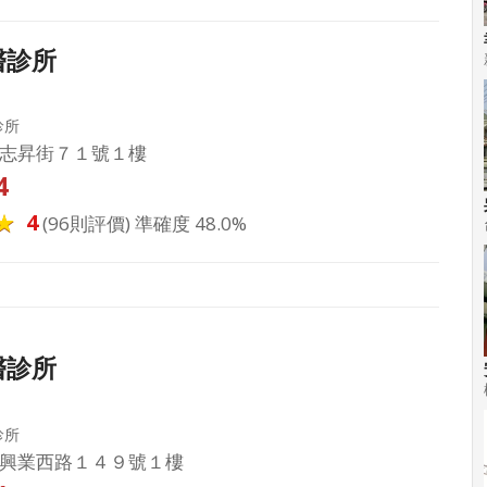
醫診所
診所
志昇街７１號１樓
4
4
(96則評價) 準確度 48.0%
醫診所
診所
興業西路１４９號１樓