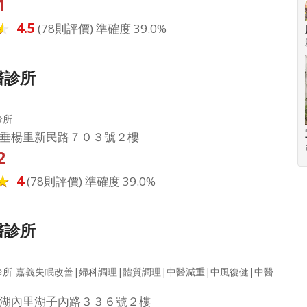
1
4.5
(78則評價) 準確度 39.0%
醫診所
診所
垂楊里新民路７０３號２樓
2
4
(78則評價) 準確度 39.0%
醫診所
所-嘉義失眠改善|婦科調理|體質調理|中醫減重|中風復健|中醫
湖內里湖子內路３３６號２樓