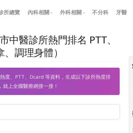
Main
診所總覽
內科相關
外科相關
不分科
牙醫
navigation
內科
外科
義市中醫診所熱門排名 PTT、
兒科
耳鼻喉科
推拿、調理身體）
皮膚科
眼科
神經科
骨科
價、熱度、PTT、Dcard 等資料，生成以下診所熱度排
復健科
泌尿科
，就上全國醫療網搜一搜！
神經外科
整形外科