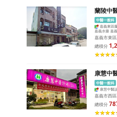
蘭陵中
中醫一般科
嘉義東區蘭
嘉義水藥 嘉
嘉義市東區
1,
總積分
康慧中
中醫一般科
康慧中醫
嘉義市西區
78
總積分