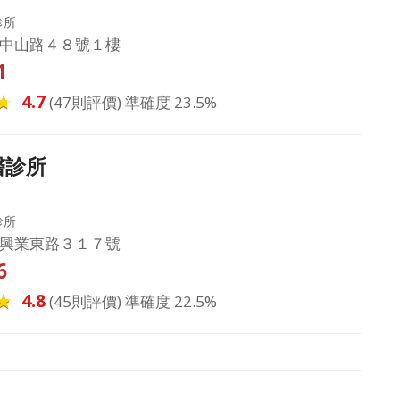
診所
中山路４８號１樓
1
4.7
(47則評價) 準確度 23.5%
醫診所
診所
興業東路３１７號
6
4.8
(45則評價) 準確度 22.5%