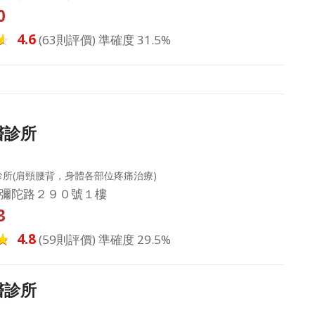
0
4.6
(63則評價) 準確度 31.5%
醫診所
所(肩頸腰背，身體各部位疼痛治療)
彌陀路２９０號１樓
3
4.8
(59則評價) 準確度 29.5%
醫診所