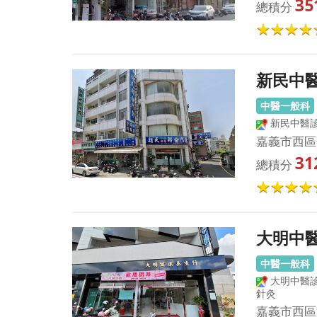
35
總積分
新民中
中醫一般科
新民中醫
嘉義市西區
31
總積分
大明中
中醫一般科
大明中醫診
針灸
嘉義市西區