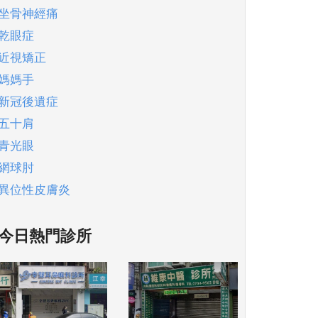
坐骨神經痛
乾眼症
近視矯正
媽媽手
新冠後遺症
五十肩
青光眼
網球肘
異位性皮膚炎
今日熱門診所