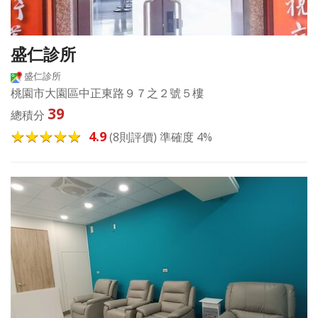
盛仁診所
盛仁診所
桃園市大園區中正東路９７之２號５樓
39
總積分
4.9
(8則評價) 準確度 4%