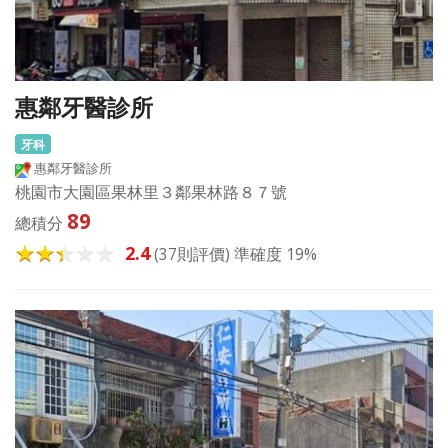
惠鄰牙醫診所
牙科
惠鄰牙醫診所
桃園市大園區果林里３鄰果林路８７號
89
總積分
2.4
(37則評價) 準確度 19%