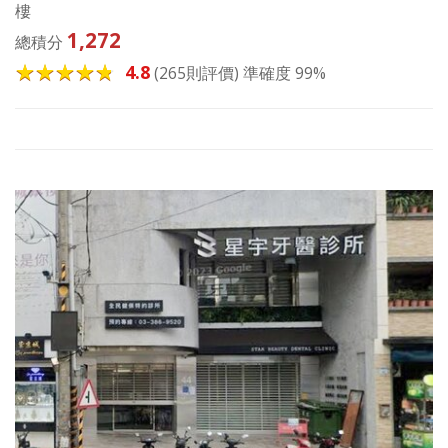
樓
1,272
總積分
4.8
(265則評價) 準確度 99%