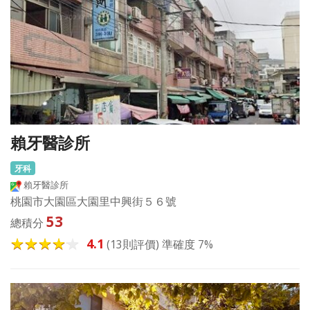
賴牙醫診所
牙科
賴牙醫診所
桃園市大園區大園里中興街５６號
53
總積分
4.1
(13則評價) 準確度 7%