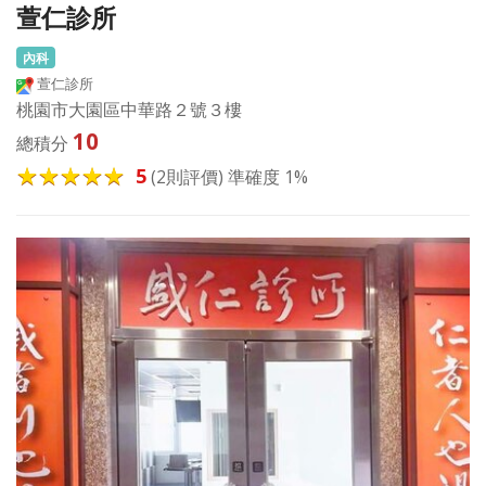
萱仁診所
內科
萱仁診所
桃園市大園區中華路２號３樓
10
總積分
5
(2則評價) 準確度 1%