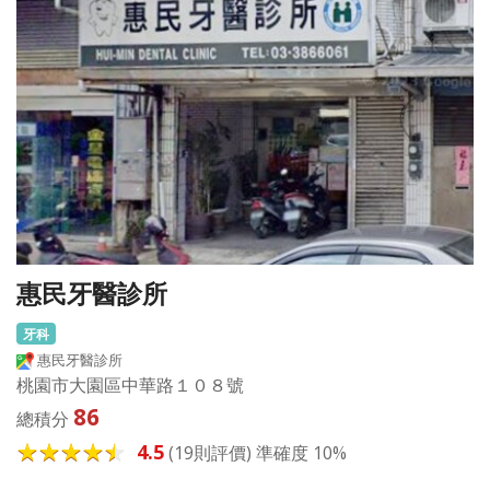
惠民牙醫診所
牙科
惠民牙醫診所
桃園市大園區中華路１０８號
86
總積分
4.5
(19則評價) 準確度 10%