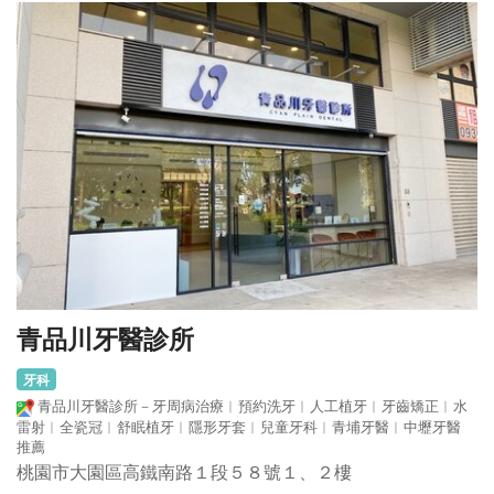
青品川牙醫診所
牙科
青品川牙醫診所－牙周病治療︱預約洗牙︱人工植牙︱牙齒矯正︱水
雷射︱全瓷冠︱舒眠植牙︱隱形牙套︱兒童牙科︱青埔牙醫︱中壢牙醫
推薦
桃園市大園區高鐵南路１段５８號１、２樓