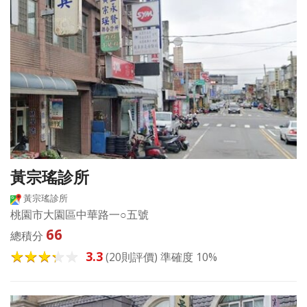
黃宗瑤診所
黃宗瑤診所
桃園市大園區中華路一○五號
66
總積分
3.3
(20則評價) 準確度 10%