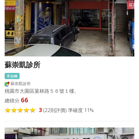
蘇崇凱診所
不分科
蘇崇凱診所
桃園市大園區菓林路５６號１樓。
66
總積分
3
(22則評價) 準確度 11%