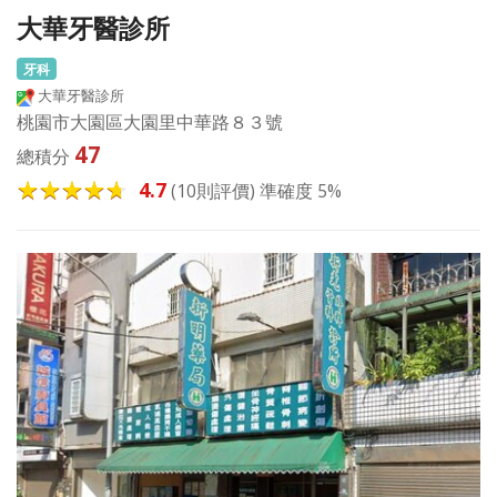
大華牙醫診所
牙科
大華牙醫診所
桃園市大園區大園里中華路８３號
47
總積分
4.7
(10則評價) 準確度 5%