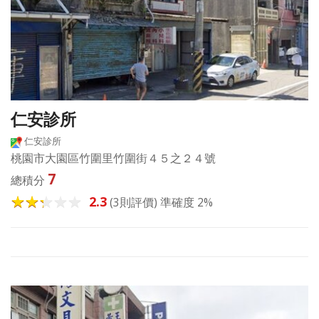
仁安診所
仁安診所
桃園市大園區竹圍里竹圍街４５之２４號
7
總積分
2.3
(3則評價) 準確度 2%