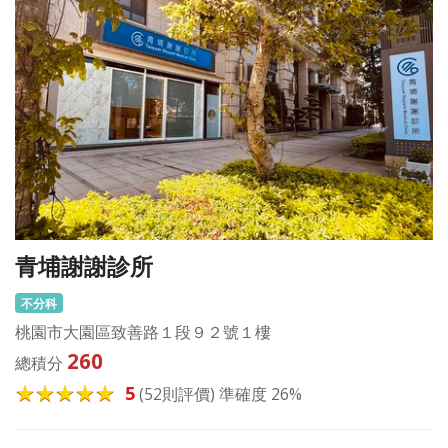
青埔謝謝診所
不分科
桃園市大園區致善路１段９２號１樓
260
總積分
5
(52則評價) 準確度 26%