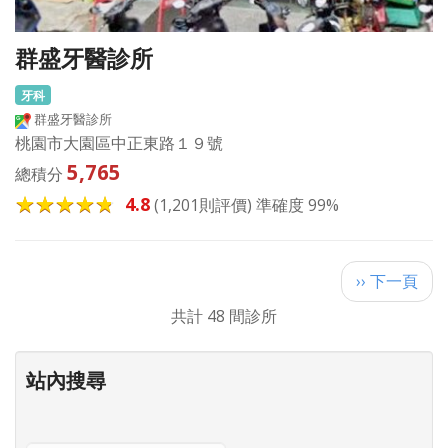
群盛牙醫診所
牙科
群盛牙醫診所
桃園市大園區中正東路１９號
5,765
總積分
4.8
(1,201則評價) 準確度 99%
Pagination
下
›› 下一頁
一
共計 48 間診所
頁
站內搜尋