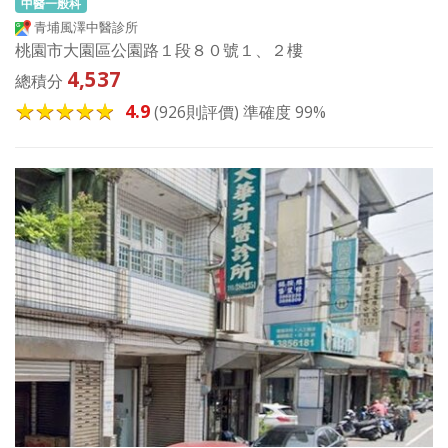
中醫一般科
青埔風澤中醫診所
桃園市大園區公園路１段８０號１、２樓
4,537
總積分
4.9
(926則評價) 準確度 99%