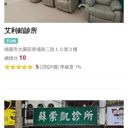
艾利鉑診所
不分科
桃園市大園區青埔路二段１０號２樓
10
總積分
5
(2則評價) 準確度 1%