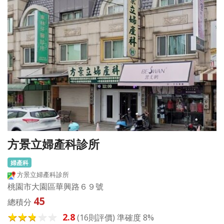
方景立婦產科診所
婦產科
方景立婦產科診所
桃園市大園區華興路６９號
45
總積分
2.8
(16則評價) 準確度 8%