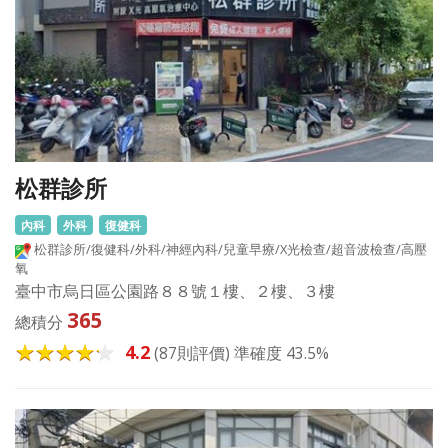
松群診所
內科
外科
復健科
松群診所/復健科/外科/神經內科/兒童早療/X光檢查/超音波檢查/高壓
氧
臺中市烏日區公園路８８號１樓、２樓、３樓
365
總積分
4.2
(87則評價) 準確度 43.5%