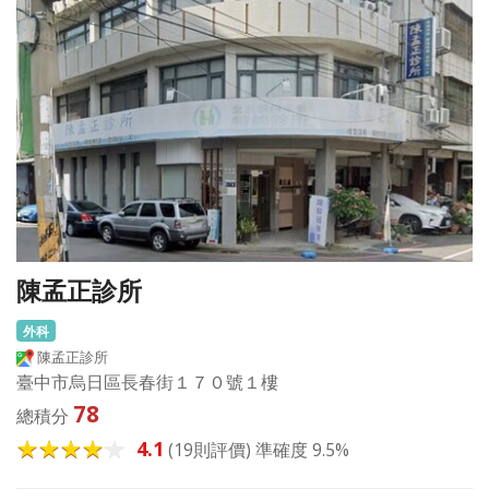
陳孟正診所
外科
陳孟正診所
臺中市烏日區長春街１７０號１樓
78
總積分
4.1
(19則評價) 準確度 9.5%