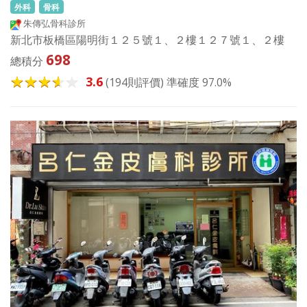
外科
骨科
朱傳弘骨科診所
新北市板橋區陽明街１２５號１、２樓１２７號１、２樓
698
總積分
3.6
(194則評價) 準確度 97.0%