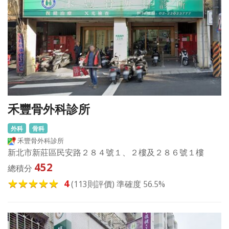
禾豐骨外科診所
外科
骨科
禾豐骨外科診所
新北市新莊區民安路２８４號１、２樓及２８６號１樓
452
總積分
4
(113則評價) 準確度 56.5%