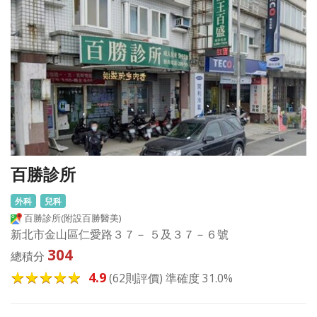
百勝診所
外科
兒科
百勝診所(附設百勝醫美)
新北市金山區仁愛路３７－ ５及３７－６號
304
總積分
4.9
(62則評價) 準確度 31.0%