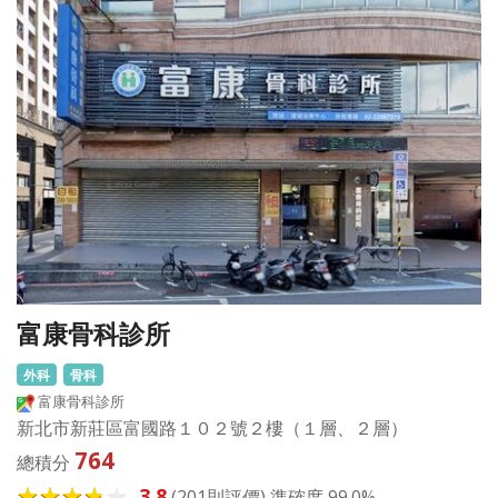
富康骨科診所
外科
骨科
富康骨科診所
新北市新莊區富國路１０２號２樓（１層、２層）
764
總積分
3.8
(201則評價) 準確度 99.0%