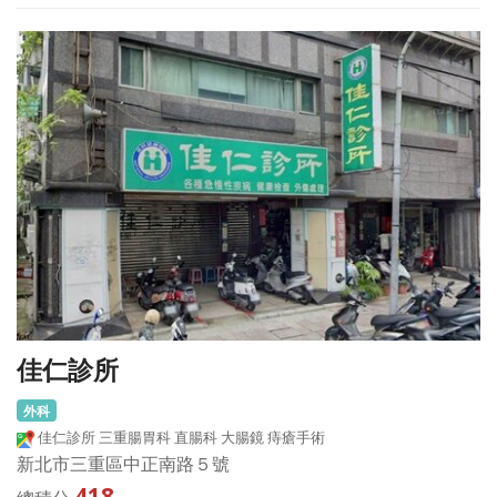
佳仁診所
外科
佳仁診所 三重腸胃科 直腸科 大腸鏡 痔瘡手術
新北市三重區中正南路５號
418