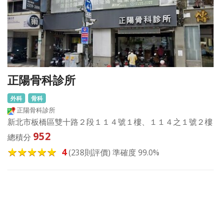
正陽骨科診所
外科
骨科
正陽骨科診所
新北市板橋區雙十路２段１１４號１樓、１１４之１號２樓
952
總積分
4
(238則評價) 準確度 99.0%