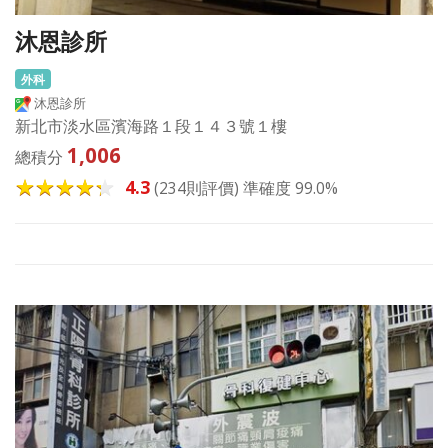
沐恩診所
外科
沐恩診所
新北市淡水區濱海路１段１４３號１樓
1,006
總積分
4.3
(234則評價) 準確度 99.0%