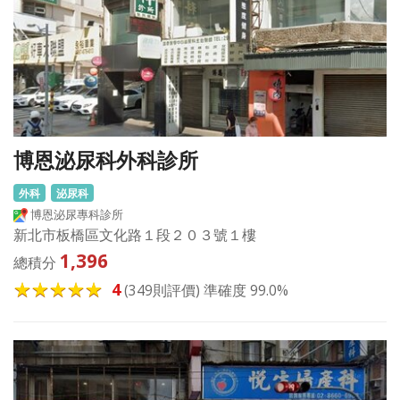
博恩泌尿科外科診所
外科
泌尿科
博恩泌尿專科診所
新北市板橋區文化路１段２０３號１樓
1,396
總積分
4
(349則評價) 準確度 99.0%