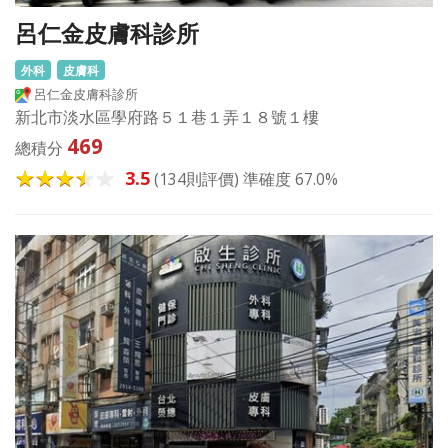
呂仁金皮膚科診所
外科
皮膚科
呂仁金皮膚科診所
新北市淡水區學府路５１巷１弄１８號１樓
469
總積分
3.5
(134則評價) 準確度 67.0%