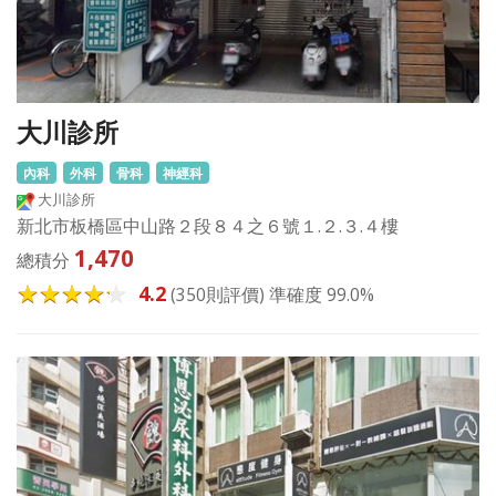
大川診所
內科
外科
骨科
神經科
大川診所
新北市板橋區中山路２段８４之６號１.２.３.４樓
1,470
總積分
4.2
(350則評價) 準確度 99.0%