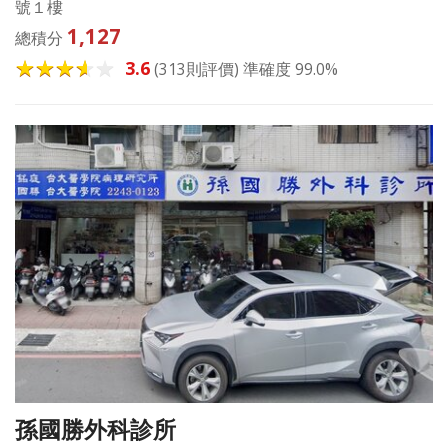
號１樓
1,127
總積分
3.6
(313則評價) 準確度 99.0%
孫國勝外科診所