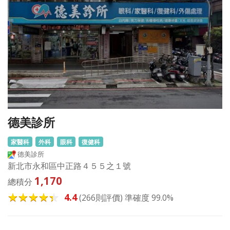
德美診所
家醫科
外科
眼科
復健科
德美診所
新北市永和區中正路４５５之１號
1,170
總積分
4.4
(266則評價) 準確度 99.0%