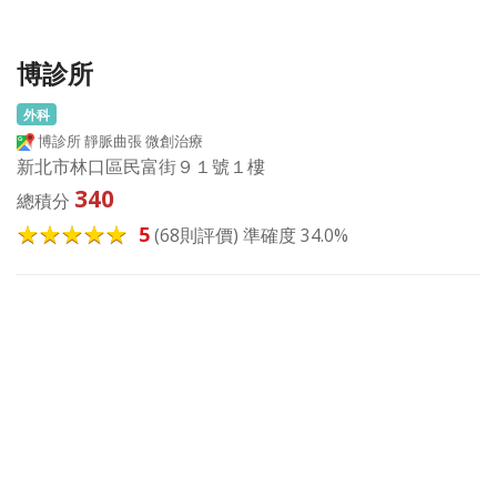
博診所
外科
博診所 靜脈曲張 微創治療
新北市林口區民富街９１號１樓
340
總積分
5
(68則評價) 準確度 34.0%