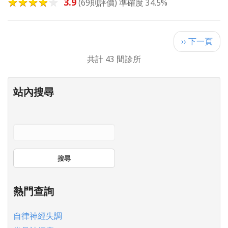
3.9
(69則評價) 準確度 34.5%
Pagination
下
›› 下一頁
一
共計 43 間診所
頁
站內搜尋
搜尋
熱門查詢
自律神經失調