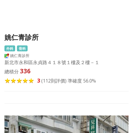
姚仁青診所
外科
骨科
姚仁青診所
新北市永和區永貞路４１８號１樓及２樓－１
336
總積分
3
(112則評價) 準確度 56.0%