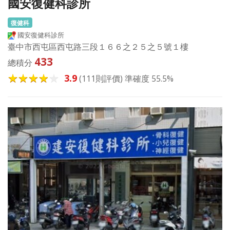
國安復健科診所
復健科
國安復健科診所
臺中市西屯區西屯路三段１６６之２５之５號１樓
433
總積分
3.9
(111則評價) 準確度 55.5%