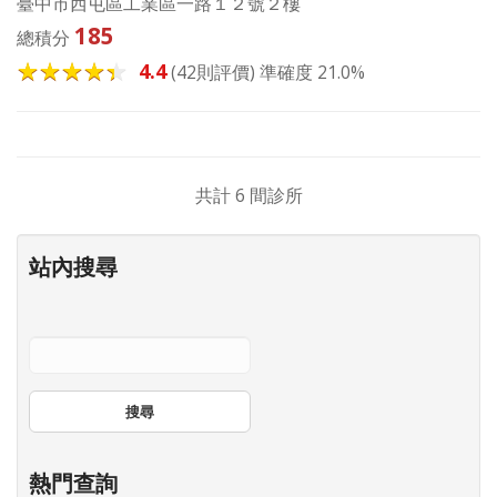
臺中市西屯區工業區一路１２號２樓
185
總積分
4.4
(42則評價) 準確度 21.0%
共計 6 間診所
站內搜尋
搜尋
熱門查詢