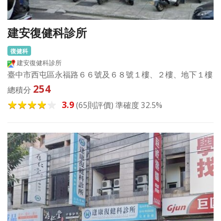
建安復健科診所
復健科
建安復健科診所
臺中市西屯區永福路６６號及６８號１樓、２樓、地下１樓
254
總積分
3.9
(65則評價) 準確度 32.5%