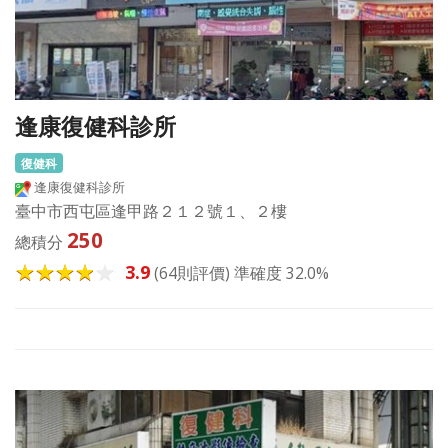
逢康復健科診所
復健科
逢康復健科診所
臺中市西屯區逢甲路２１２號１、２樓
250
總積分
3.9
(64則評價) 準確度 32.0%