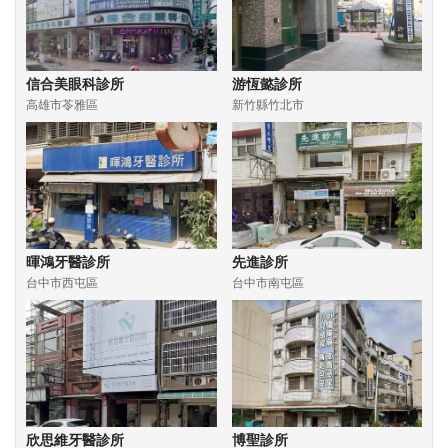
信合美眼科診所
游恆懿診所
高雄市苓雅區
新竹縣竹北市
暉鴻牙醫診所
先進診所
台中市西屯區
台中市南屯區
欣思維牙醫診所
博聖診所