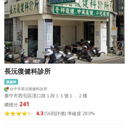
長沅復健科診所
復健科
台中市長沅復健科診所
臺中市西屯區漢口路１段１１號１．２樓
241
總積分
4.3
(56則評價) 準確度 28.0%