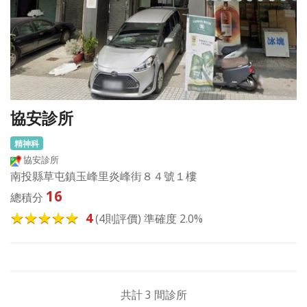
協安診所
精神科
協安診所
南投縣草屯鎮玉峰里炎峰街８４號１樓
16
總積分
4
(4則評價) 準確度 2.0%
共計 3 間診所