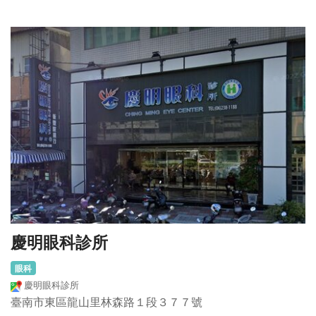
慶明眼科診所
眼科
慶明眼科診所
臺南市東區龍山里林森路１段３７７號