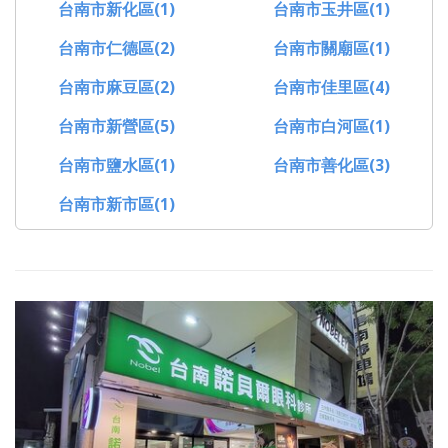
台南市新化區(1)
台南市玉井區(1)
台南市仁德區(2)
台南市關廟區(1)
台南市麻豆區(2)
台南市佳里區(4)
台南市新營區(5)
台南市白河區(1)
台南市鹽水區(1)
台南市善化區(3)
台南市新市區(1)