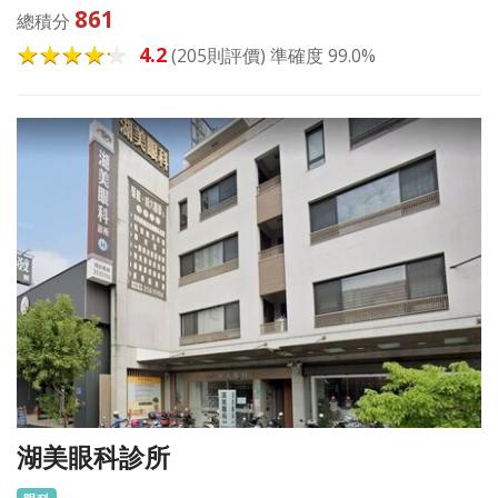
861
總積分
4.2
(205則評價) 準確度 99.0%
湖美眼科診所