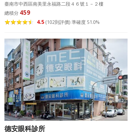
臺南市中西區南美里永福路二段４６號１－２樓
459
總積分
4.5
(102則評價) 準確度 51.0%
德安眼科診所