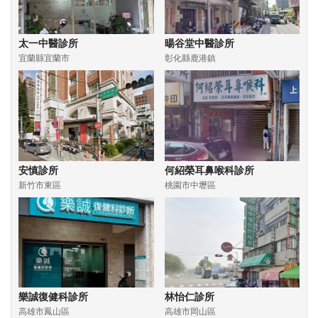
太一中醫診所
暘谷堂中醫診所
宜蘭縣宜蘭市
彰化縣鹿港鎮
安慎診所
何紹榮耳鼻喉科診所
新竹市東區
桃園市中壢區
樂誠復健科診所
林怡仁診所
高雄市鳳山區
高雄市岡山區