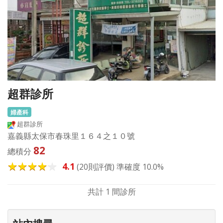
超群診所
婦產科
超群診所
嘉義縣太保市春珠里１６４之１０號
82
總積分
4.1
(20則評價) 準確度 10.0%
共計 1 間診所