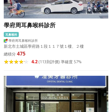
學府周耳鼻喉科診所
耳鼻喉科
學府周耳鼻喉科診所
新北市土城區學府路１段１１７號１樓、２樓
475
總積分
4.2
(113則評價) 準確度 57%