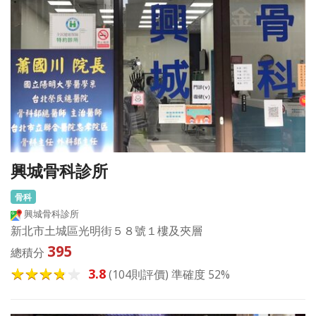
興城骨科診所
骨科
興城骨科診所
新北市土城區光明街５８號１樓及夾層
395
總積分
3.8
(104則評價) 準確度 52%