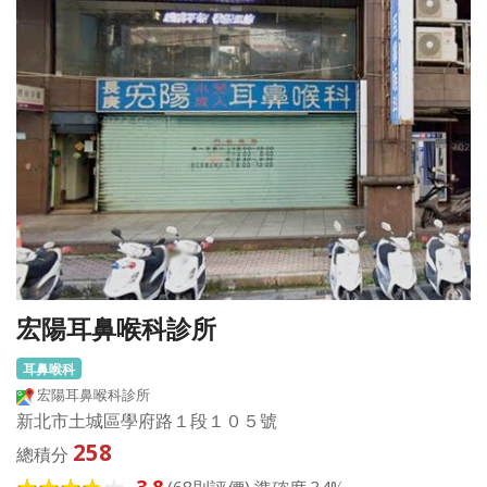
宏陽耳鼻喉科診所
耳鼻喉科
宏陽耳鼻喉科診所
新北市土城區學府路１段１０５號
258
總積分
3.8