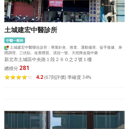
土城建宏中醫診所
中醫一般科
土城建宏中醫聯合診所：專業針灸、推拿、運動傷害、徒手復健、身
體調理、三伏貼、改善體質、清冠一號、天然降血脂中藥
新北市土城區中央路１段２６０之２號１樓
281
總積分
4.2
(67則評價) 準確度 34%