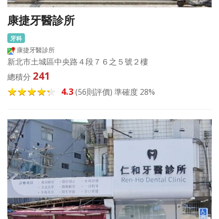
康捷牙醫診所
牙科
康捷牙醫診所
新北市土城區中央路４段７６之５號２樓
241
總積分
4.3
(56則評價) 準確度 28%