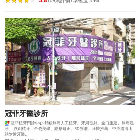
(68則評價) 準確度 34%
冠菲牙醫診所
冠菲植牙門診中心-舒眠無痛人工植牙、牙周雷射、全口重建、無痛洗
牙、 微創植牙、全瓷美學、隱形矯正、3D齒雕、牙醫推薦、中央路海山
站附近牙醫…