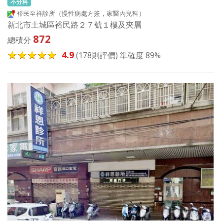
不分科
裕民至祥診所（慢性病處方簽，家醫內兒科）
新北市土城區裕民路２７號１樓及夾層
872
總積分
4.9
(178則評價) 準確度 89%