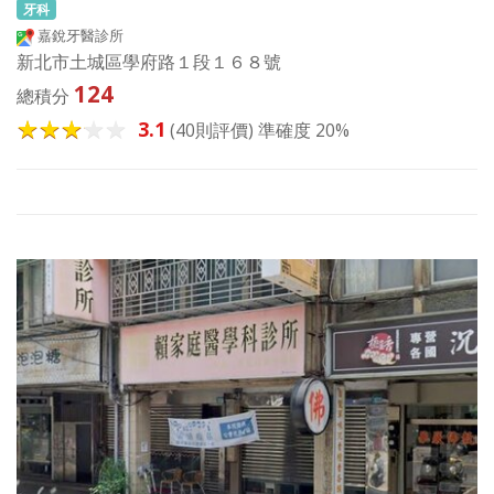
牙科
嘉銳牙醫診所
新北市土城區學府路１段１６８號
124
總積分
3.1
(40則評價) 準確度 20%