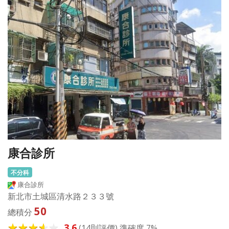
康合診所
不分科
康合診所
新北市土城區清水路２３３號
50
總積分
3.6
(14則評價) 準確度 7%