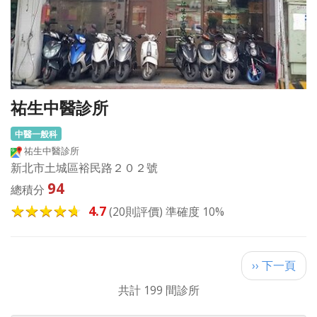
祐生中醫診所
中醫一般科
祐生中醫診所
新北市土城區裕民路２０２號
94
總積分
4.7
(20則評價) 準確度 10%
Pagination
下
›› 下一頁
一
共計 199 間診所
頁