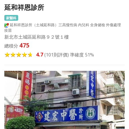
延和祥恩診所
家醫科
延和祥恩診所（土城延和路）三高慢性病 內兒科 全身健檢 外傷處理
疫苗
新北市土城區延和路９２號１樓
475
總積分
4.7
(101則評價) 準確度 51%