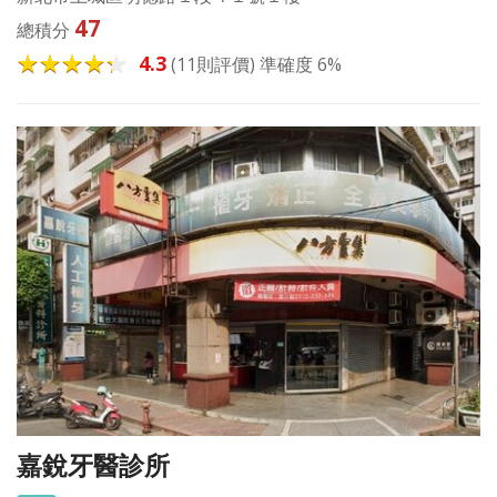
47
總積分
4.3
(11則評價) 準確度 6%
嘉銳牙醫診所