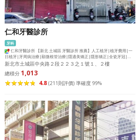
仁和牙醫診所
牙科
仁和牙醫診所 【新北 土城區 牙醫診所 推薦】人工植牙|植牙費用|一
日植牙|牙周病治療|顯微根管治療|隱適美矯正|隱形矯正|全瓷牙冠|…
新北市土城區中央路２段２２３之１號１、２樓
1,013
總積分
4.8
(211則評價) 準確度 99%