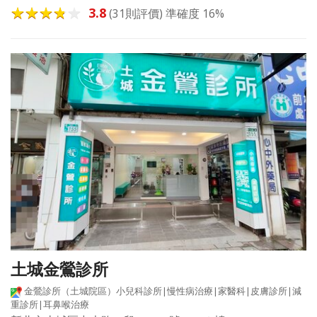
3.8
(31則評價) 準確度 16%
土城金鶯診所
金鶯診所（土城院區）小兒科診所|慢性病治療|家醫科|皮膚診所|減
重診所|耳鼻喉治療