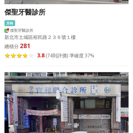
傑聖牙醫診所
牙科
傑聖牙醫診所
新北市土城區裕民路２３６號１樓
281
總積分
3.8
(74則評價) 準確度 37%