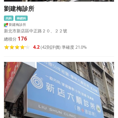
劉建梅診所
內科
神經科
劉建梅診所
新北市新店區中正路２０、２２號
176
總積分
4.2
(42則評價) 準確度 21.0%