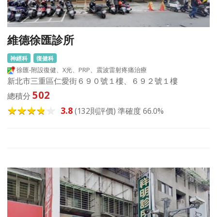
維德徐匯診所
神經科
復健科
徐匯-附設復健、X光、PRP、震波雷射疼痛治療
新北市三重區仁愛街６９０號１樓、６９２號１樓
502
總積分
3.8
(132則評價) 準確度 66.0%