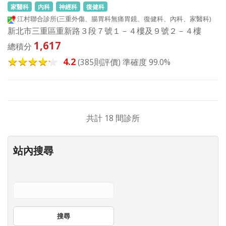
家醫科
內科
神經科
復健科
江村聯合診所(三重外傷、腸胃科無痛胃鏡、復健科、內科、家醫科)
新北市三重區重新路３段７號１－４樓及９號２－４樓
1,617
總積分
4.2
(385則評價) 準確度 99.0%
共計 18 間診所
站內搜尋
搜尋