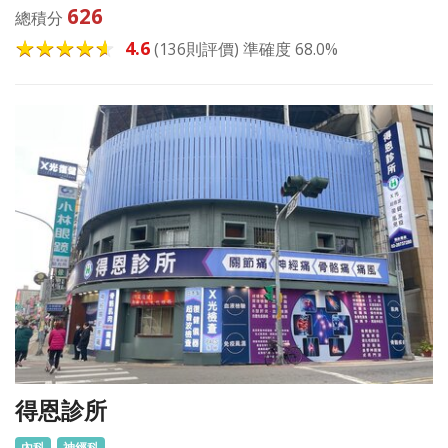
626
總積分
4.6
(136則評價) 準確度 68.0%
得恩診所
內科
神經科