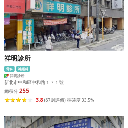
祥明診所
骨科
神經科
祥明診所
新北市中和區中和路１７１號
255
總積分
3.8
(67則評價) 準確度 33.5%