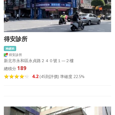
得安診所
神經科
得安診所
新北市永和區永貞路２４０號１—２樓
189
總積分
4.2
(45則評價) 準確度 22.5%