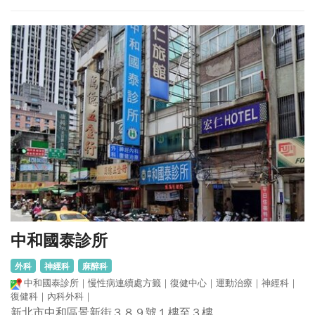
中和國泰診所
外科
神經科
麻醉科
中和國泰診所｜慢性病連續處方籤｜復健中心｜運動治療｜神經科｜
復健科｜內科外科｜
新北市中和區景新街３８９號１樓至３樓