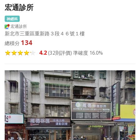
宏通診所
神經科
宏通診所
新北市三重區重新路３段４６號１樓
134
總積分
4.2
(32則評價) 準確度 16.0%