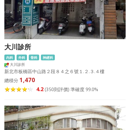
大川診所
內科
外科
骨科
神經科
大川診所
新北市板橋區中山路２段８４之６號１.２.３.４樓
1,470
總積分
4.2
(350則評價) 準確度 99.0%