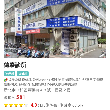
德泰診所
神經科
復健科
德泰診所 復健科/骨科.X光/PRP增生治療/超音波導引/兒童早療/運動
傷害/神經痛關節炎/板機指微創/不動刀關節疼痛治療
新北市中和區泰和街４８號１樓及２樓
581
總積分
4.3
(135則評價) 準確度 67.5%