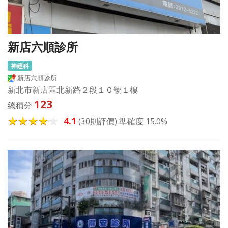
新店六順診所
神經科
新店六順診所
新北市新店區北新路２段１０號１樓
123
總積分
4.1
(30則評價) 準確度 15.0%