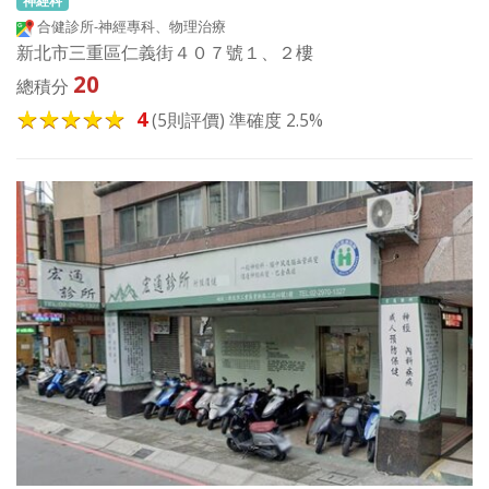
合健診所-神經專科、物理治療
新北市三重區仁義街４０７號１、２樓
20
總積分
4
(5則評價) 準確度 2.5%