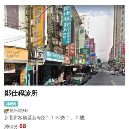
鄭仕程診所
神經科
鄭仕程診所
新北市板橋區新海路１１３號(１、２樓)
68
總積分