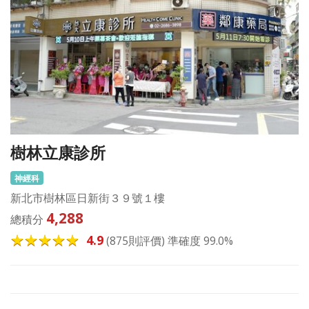
樹林立康診所
神經科
新北市樹林區日新街３９號１樓
4,288
總積分
4.9
(875則評價) 準確度 99.0%