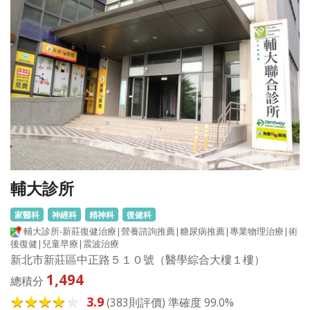
輔大診所
家醫科
神經科
精神科
復健科
輔大診所-新莊復健治療|營養諮詢推薦|糖尿病推薦|專業物理治療|術
後復健|兒童早療|震波治療
新北市新莊區中正路５１０號（醫學綜合大樓１樓）
1,494
總積分
3.9
(383則評價) 準確度 99.0%