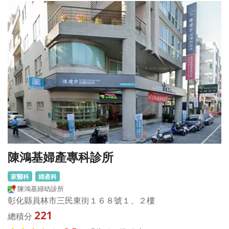
陳鴻基婦產專科診所
家醫科
婦產科
陳鴻基婦幼診所
彰化縣員林市三民東街１６８號１、２樓
221
總積分