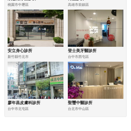
桃園市中壢區
高雄市前鎮區
安立身心診所
登士美牙醫診所
新竹縣竹北市
台中市西屯區
廖年昌皮膚科診所
聖璽中醫診所
台中市北屯區
台北市中山區