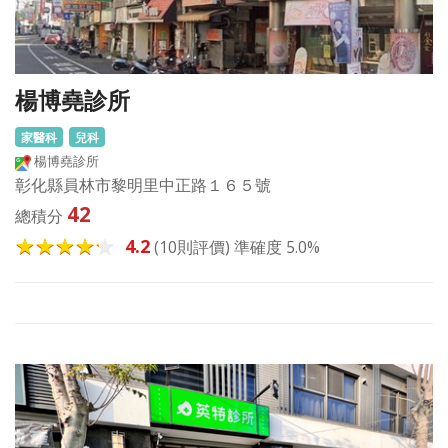
楊博堯診所
家醫科
兒科
楊博堯診所
彰化縣員林市黎明里中正路１６５號
42
總積分
4.2
(10則評價) 準確度 5.0%