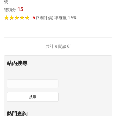
號
15
總積分
5
(3則評價) 準確度 1.5%
共計 9 間診所
站內搜尋
搜尋
熱門查詢