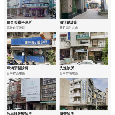
信合美眼科診所
游恆懿診所
高雄市苓雅區
新竹縣竹北市
暉鴻牙醫診所
先進診所
台中市西屯區
台中市南屯區
欣思維牙醫診所
博聖診所