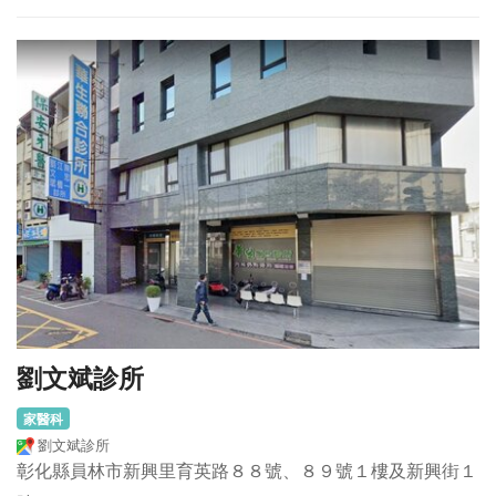
劉文斌診所
家醫科
劉文斌診所
彰化縣員林市新興里育英路８８號、８９號１樓及新興街１