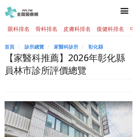
眼科排名
骨科排名
皮膚科排名
復健科排名
中
首頁
診所總覽
家醫科診所
彰化縣
【家醫科推薦】2026年彰化縣
員林市診所評價總覽