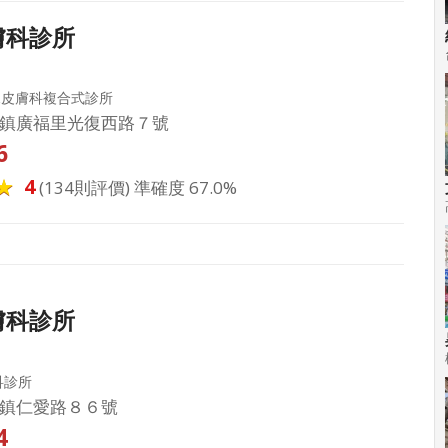
膚科診所
&皮膚科複合式診所
鎮廣福里光復西路７號
6
4
(134則評價) 準確度 67.0%
膚科診所
科診所
鎮仁愛路８６號
4