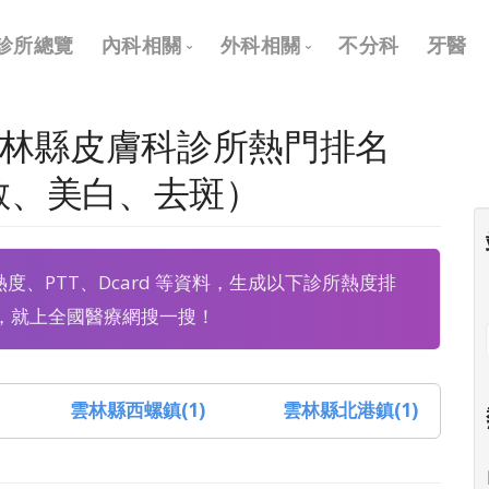
Main
診所總覽
內科相關
外科相關
不分科
牙醫
navigation
內科
外科
 雲林縣皮膚科診所熱門排名
兒科
耳鼻喉科
過敏、美白、去斑）
皮膚科
眼科
神經科
骨科
、熱度、PTT、Dcard 等資料，生成以下診所熱度排
復健科
泌尿科
，就上全國醫療網搜一搜！
神經外科
整形外科
雲林縣西螺鎮(1)
雲林縣北港鎮(1)