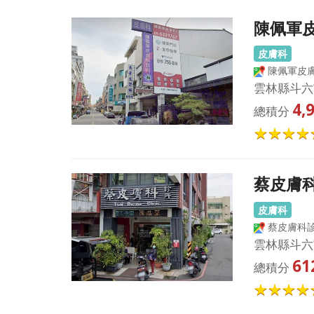
陳佩軍
皮膚科
陳佩軍皮
雲林縣斗六
4,
總積分
蔡皮膚
皮膚科
蔡皮膚科
雲林縣斗六
61
總積分