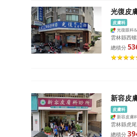
光復皮
皮膚科
光復眼科
雲林縣西螺
53
總積分
新容皮
皮膚科
新容皮膚
雲林縣虎尾
39
總積分