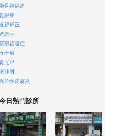
坐骨神經痛
乾眼症
近視矯正
媽媽手
新冠後遺症
五十肩
青光眼
網球肘
異位性皮膚炎
今日熱門診所