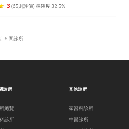
3
(65則評價) 準確度 32.5%
計 6 間診所
關診所
其他診所
所總覽
家醫科診所
科診所
中醫診所