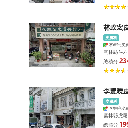
林政宏
皮膚科
林政宏皮
雲林縣斗六
23
總積分
李豐曉
皮膚科
李豐曉皮
雲林縣虎尾
19
總積分