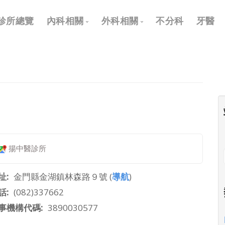
Main
診所總覽
內科相關
外科相關
不分科
牙醫
navigation
內科
外科
兒科
耳鼻喉科
皮膚科
眼科
神經科
骨科
復健科
泌尿科
揚中醫診所
神經外科
整形外科
址
金門縣金湖鎮林森路９號 (
導航
)
話
(082)337662
事機構代碼
3890030577