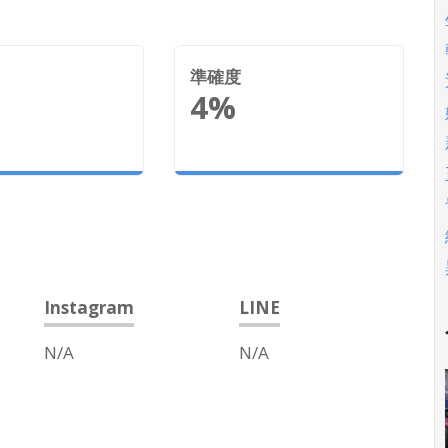
準確度
4%
Instagram
LINE
N/A
N/A