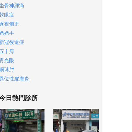
坐骨神經痛
乾眼症
近視矯正
媽媽手
新冠後遺症
五十肩
青光眼
網球肘
異位性皮膚炎
今日熱門診所