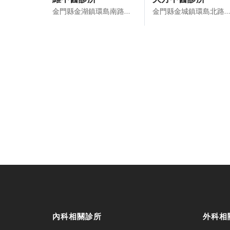
金門縣金湖鎮環島南路５段７５號１樓
金門縣金城鎮環島北路１段２６號
內科相關診所
外科相