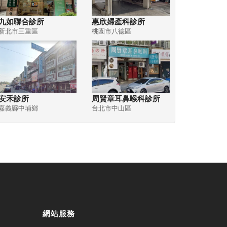
九如聯合診所
惠欣婦產科診所
新北市三重區
桃園市八德區
安禾診所
周賢章耳鼻喉科診所
嘉義縣中埔鄉
台北市中山區
網站服務