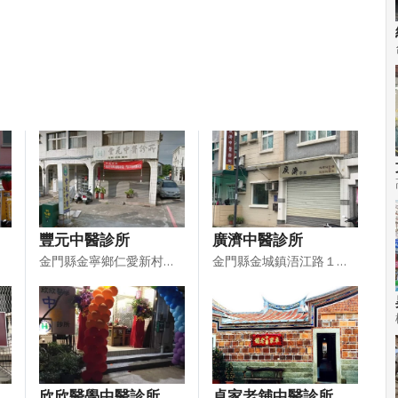
豐元中醫診所
廣濟中醫診所
金門縣金寧鄉仁愛新村１３９號
金門縣金城鎮浯江路１９號
欣欣醫學中醫診所
卓家老舖中醫診所