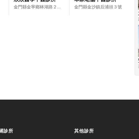
金門縣金寧鄉林湖路２９５－１號
金門縣金沙鎮后浦頭３號
關診所
其他診所