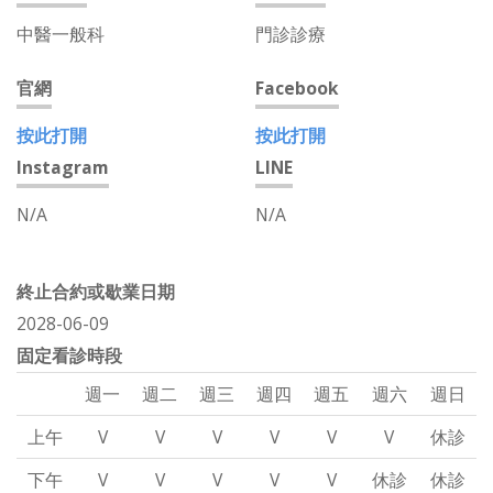
中醫一般科
門診診療
官網
Facebook
按此打開
按此打開
Instagram
LINE
N/A
N/A
終止合約或歇業日期
2028-06-09
固定看診時段
週一
週二
週三
週四
週五
週六
週日
上午
V
V
V
V
V
V
休診
下午
V
V
V
V
V
休診
休診