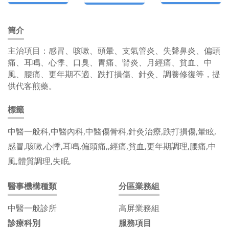
簡介
主治項目：感冒、咳嗽、頭暈、支氣管炎、失聲鼻炎、偏頭
痛、耳鳴、心悸、口臭、胃痛、腎炎、月經痛、貧血、中
風、腰痛、更年期不適、跌打損傷、針灸、調養修復等，提
供代客煎藥。
標籤
中醫一般科,中醫內科,中醫傷骨科,針灸治療,跌打損傷,暈眩,
感冒,咳嗽,心悸,耳鳴,偏頭痛,,經痛,貧血,更年期調理,腰痛,中
風,體質調理,失眠,
醫事機構種類
分區業務組
中醫一般診所
高屏業務組
診療科別
服務項目