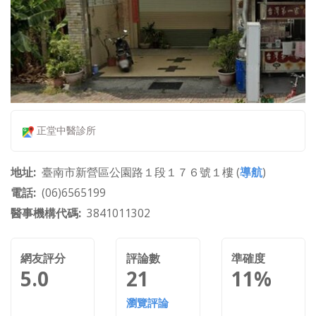
正堂中醫診所
地址
臺南市新營區公園路１段１７６號１樓 (
導航
)
電話
(06)6565199
醫事機構代碼
3841011302
網友評分
評論數
準確度
5.0
21
11%
瀏覽評論