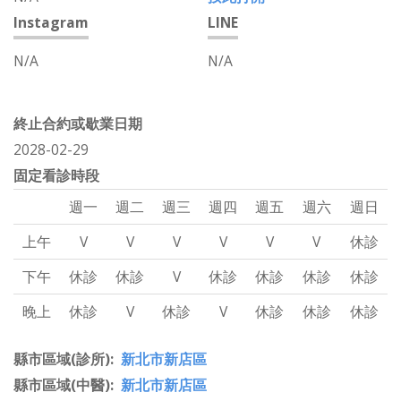
Instagram
LINE
N/A
N/A
終止合約或歇業日期
2028-02-29
固定看診時段
週一
週二
週三
週四
週五
週六
週日
上午
V
V
V
V
V
V
休診
下午
休診
休診
V
休診
休診
休診
休診
晚上
休診
V
休診
V
休診
休診
休診
縣市區域(診所)
新北市新店區
縣市區域(中醫)
新北市新店區