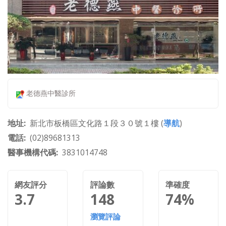
老德燕中醫診所
地址
新北市板橋區文化路１段３０號１樓 (
導航
)
電話
(02)89681313
醫事機構代碼
3831014748
網友評分
評論數
準確度
3.7
148
74%
瀏覽評論