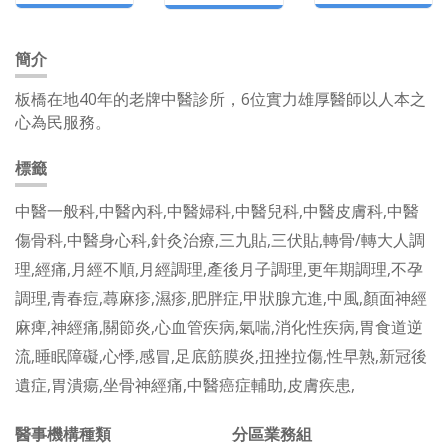
簡介
板橋在地40年的老牌中醫診所，6位實力雄厚醫師以人本之
心為民服務。
標籤
中醫一般科,中醫內科,中醫婦科,中醫兒科,中醫皮膚科,中醫
傷骨科,中醫身心科,針灸治療,三九貼,三伏貼,轉骨/轉大人調
理,經痛,月經不順,月經調理,產後月子調理,更年期調理,不孕
調理,青春痘,蕁麻疹,濕疹,肥胖症,甲狀腺亢進,中風,顏面神經
麻痺,神經痛,關節炎,心血管疾病,氣喘,消化性疾病,胃食道逆
流,睡眠障礙,心悸,感冒,足底筋膜炎,扭挫拉傷,性早熟,新冠後
遺症,胃潰瘍,坐骨神經痛,中醫癌症輔助,皮膚疾患,
醫事機構種類
分區業務組