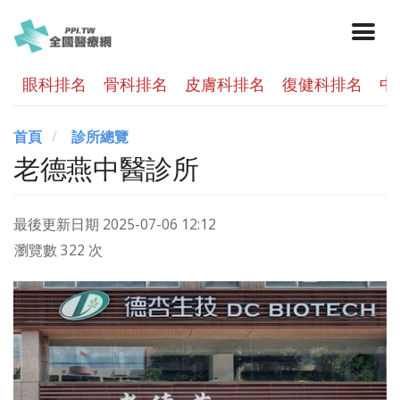
眼科排名
骨科排名
皮膚科排名
復健科排名
中
首頁
診所總覽
老德燕中醫診所
最後更新日期
2025-07-06 12:12
瀏覽數 322 次