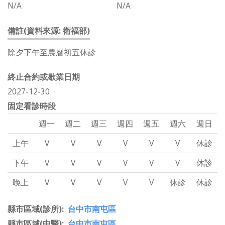
N/A
N/A
備註(資料來源: 衛福部)
除夕下午至農曆初五休診
終止合約或歇業日期
2027-12-30
固定看診時段
週一
週二
週三
週四
週五
週六
週日
上午
V
V
V
V
V
V
休診
下午
V
V
V
V
V
V
休診
晚上
V
V
V
V
V
休診
休診
縣市區域(診所)
台中市南屯區
縣市區域(中醫)
台中市南屯區