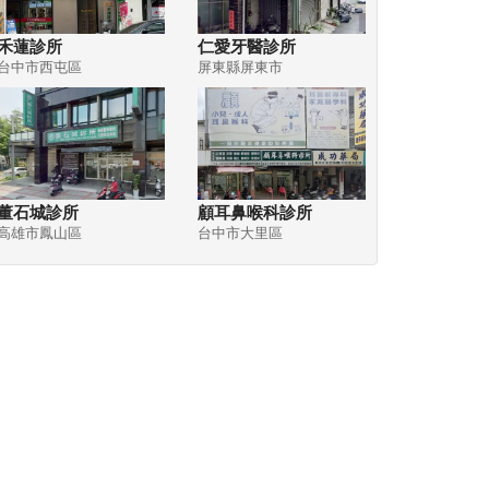
禾蓮診所
仁愛牙醫診所
台中市西屯區
屏東縣屏東市
董石城診所
顧耳鼻喉科診所
高雄市鳳山區
台中市大里區