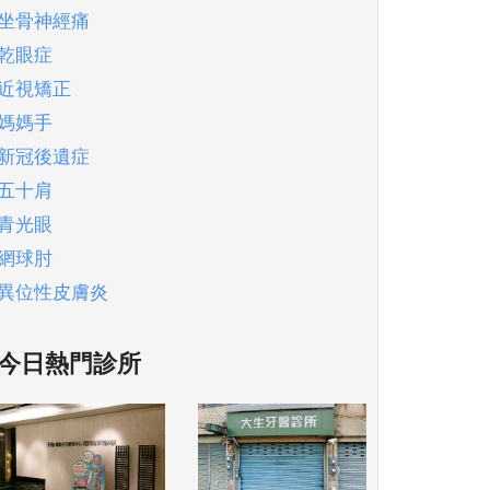
坐骨神經痛
乾眼症
近視矯正
媽媽手
新冠後遺症
五十肩
青光眼
網球肘
異位性皮膚炎
今日熱門診所