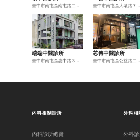
臺中市南屯區南屯路二段１１５號
臺中市南屯區大墩路７００號１樓、２樓
端端中醫診所
芯傳中醫診所
臺中市南屯區惠中路３段３５５號１樓
臺中市南屯區公益路二段２４３號１樓
內科相關診所
外科相
內科診所總覽
外科診