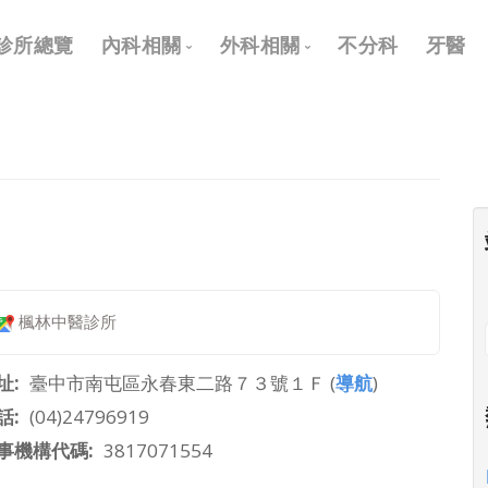
Main
診所總覽
內科相關
外科相關
不分科
牙醫
navigation
內科
外科
兒科
耳鼻喉科
皮膚科
眼科
神經科
骨科
復健科
泌尿科
楓林中醫診所
神經外科
整形外科
址
臺中市南屯區永春東二路７３號１Ｆ (
導航
)
話
(04)24796919
事機構代碼
3817071554