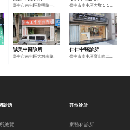
臺中市南屯區黎明路一段１３９號１樓
臺中市南屯區大墩１１街１７８號１、２樓
誠美中醫診所
仁仁中醫診所
臺中市南屯區大墩南路３９８號１樓
臺中市南屯區寶山東二街２７號１樓
關診所
其他診所
所總覽
家醫科診所