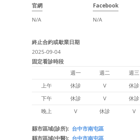
官網
Facebook
N/A
N/A
終止合約或歇業日期
2025-09-04
固定看診時段
週一
週二
週三
上午
休診
V
休診
下午
休診
V
休診
晚上
V
休診
V
縣市區域(診所)
台中市南屯區
縣市區域(中醫)
台中市南屯區