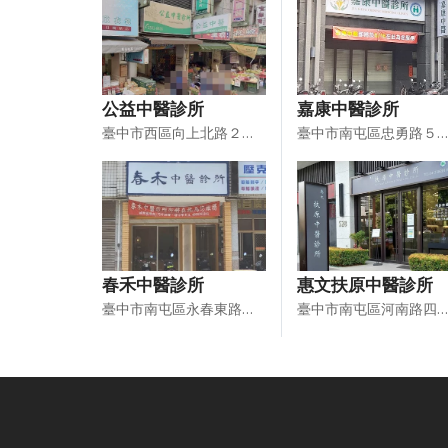
公益中醫診所
嘉康中醫診所
臺中市西區向上北路２３１號１樓
臺中市南屯區忠勇路５２之１９０號１樓及夾層
春禾中醫診所
惠文扶原中醫診所
臺中市南屯區永春東路２７０號１樓（部分）
臺中市南屯區河南路四段５２８號１樓