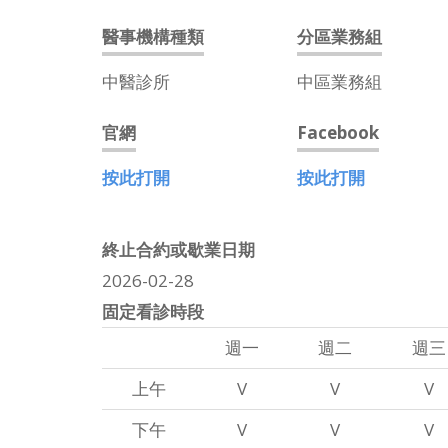
醫事機構種類
分區業務組
中醫診所
中區業務組
官網
Facebook
按此打開
按此打開
終止合約或歇業日期
2026-02-28
固定看診時段
週一
週二
週三
上午
V
V
V
下午
V
V
V