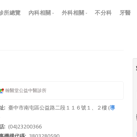
Main
診所總覽
內科相關
外科相關
不分科
牙醫
navigation
內科
外科
兒科
耳鼻喉科
皮膚科
眼科
神經科
骨科
復健科
泌尿科
翰醫堂公益中醫診所
神經外科
整形外科
址
臺中市南屯區公益路二段１１６號１、２樓 (
導
)
話
(04)23200366
事機構代碼
3803280590