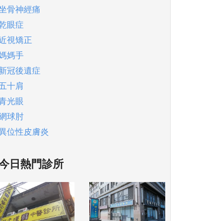
坐骨神經痛
乾眼症
近視矯正
媽媽手
新冠後遺症
五十肩
青光眼
網球肘
異位性皮膚炎
今日熱門診所