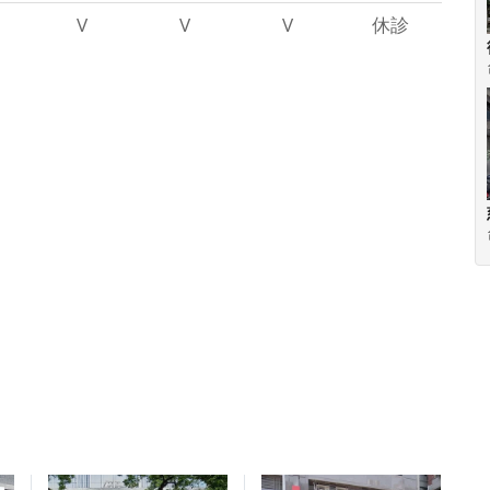
V
V
V
休診