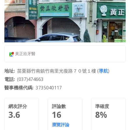
黃正欣牙醫
地址
苗栗縣竹南鎮竹南里光復路７０號１樓 (
導航
)
電話
(037)474663
醫事機構代碼
3735040117
網友評分
評論數
準確度
3.6
16
8%
瀏覽評論