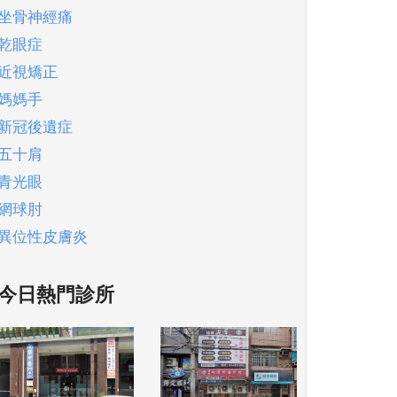
坐骨神經痛
乾眼症
近視矯正
媽媽手
新冠後遺症
五十肩
青光眼
網球肘
異位性皮膚炎
今日熱門診所