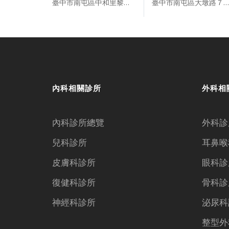
臺中市南屯區中和里黎明路一段１６５號
臺中市南屯區大墩路７４６號１樓
內科相關診所
外科相
內科診所總覽
外科診
兒科診所
耳鼻喉
皮膚科診所
眼科診
復健科診所
骨科診
神經科診所
泌尿科
整型外