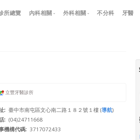
Main
診所總覽
內科相關
外科相關
不分科
牙醫
navigation
內科
外科
兒科
耳鼻喉科
皮膚科
眼科
神經科
骨科
復健科
泌尿科
立豐牙醫診所
神經外科
整形外科
址
臺中市南屯區文心南二路１８２號１樓 (
導航
)
話
(04)24711668
事機構代碼
3717072433