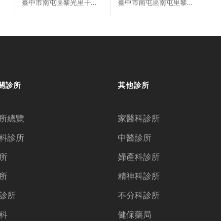
臺中市南屯區黎光里干城街２７５號１樓
臺中市南屯區南屯里黎明路一段１０７５號
關診所
其他診所
所總覽
家醫科診所
科診所
中醫診所
所
婦產科診所
所
精神科診所
診所
不分科診所
科
健保藥局