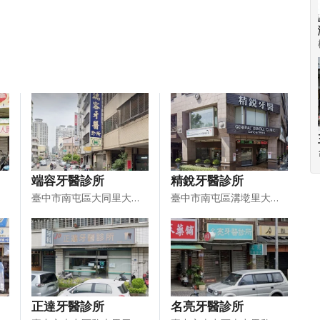
端容牙醫診所
精銳牙醫診所
臺中市南屯區大同里大墩七街１２４號１Ｆ
臺中市南屯區溝墘里大墩路４６１號１．２樓
正達牙醫診所
名亮牙醫診所