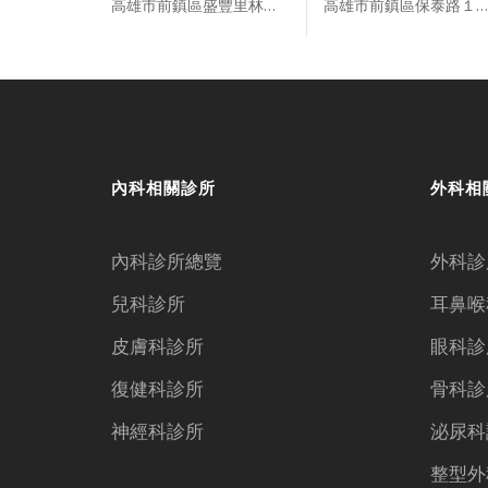
高雄市前鎮區盛豐里林森三路９９號
高雄市前鎮區保泰路１６５號
內科相關診所
外科相
內科診所總覽
外科診
兒科診所
耳鼻喉
皮膚科診所
眼科診
復健科診所
骨科診
神經科診所
泌尿科
整型外