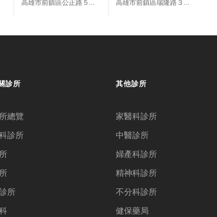
高雄市前鎮區公正路５３號
高雄市前鎮區瑞隆路３４１號
關診所
其他診所
所總覽
家醫科診所
科診所
中醫診所
所
婦產科診所
所
精神科診所
診所
不分科診所
科
健保藥局