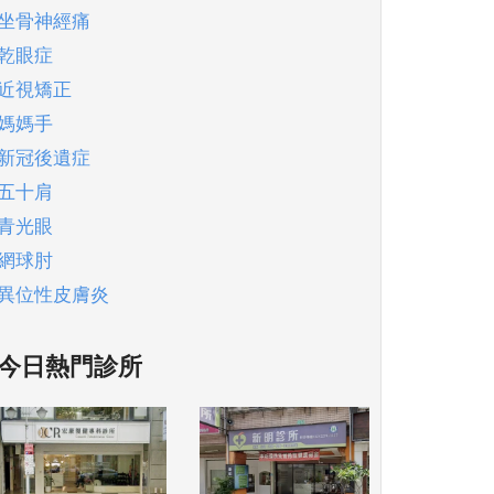
坐骨神經痛
乾眼症
近視矯正
媽媽手
新冠後遺症
五十肩
青光眼
網球肘
異位性皮膚炎
今日熱門診所