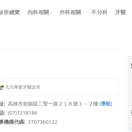
Main
診所總覽
內科相關
外科相關
不分科
牙醫
navigation
內科
外科
兒科
耳鼻喉科
皮膚科
眼科
神經科
骨科
復健科
泌尿科
凡凡專業牙醫診所
神經外科
整形外科
址
高雄市前鎮區二聖一路２１６號１－２樓 (
導航
)
話
(07)7218186
事機構代碼
3707360122