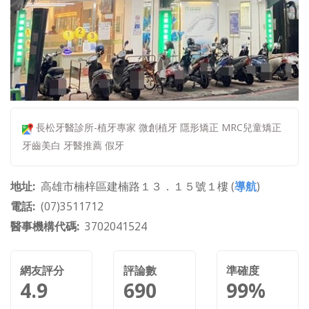
長松牙醫診所-植牙專家 微創植牙 隱形矯正 MRC兒童矯正
牙齒美白 牙醫推薦 假牙
地址
高雄市楠梓區建楠路１３．１５號１樓 (
導航
)
電話
(07)3511712
醫事機構代碼
3702041524
網友評分
評論數
準確度
4.9
690
99%