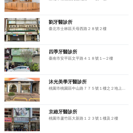
劉牙醫診所
臺北市士林區天母西路２８號２樓
四季牙醫診所
臺南市安平區文平路４１８號１─２樓
沐光美學牙醫診所
桃園市桃園區中山路７７５號１樓之２地上１樓及地下１樓
京緻牙醫診所
桃園市蘆竹區大新路１２３號１樓及２樓