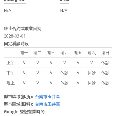
N/A
N/A
終止合約或歇業日期
2028-03-01
固定看診時段
週一
週二
週三
週四
週五
週六
週日
上午
V
V
V
V
V
V
休診
下午
V
V
V
休診
V
休診
休診
晚上
V
V
V
休診
V
休診
休診
縣市區域(診所)
台南市玉井區
縣市區域(眼科)
台南市玉井區
Google 登記營業時間