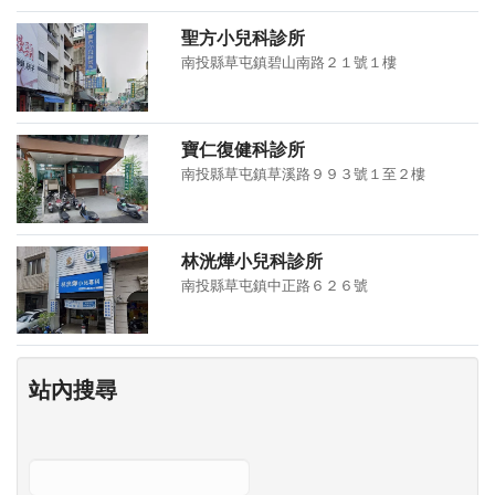
聖方小兒科診所
南投縣草屯鎮碧山南路２１號１樓
寶仁復健科診所
南投縣草屯鎮草溪路９９３號１至２樓
林洸燁小兒科診所
南投縣草屯鎮中正路６２６號
站內搜尋