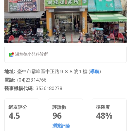
謝煌德小兒科診所
地址
臺中市霧峰區中正路９８８號１樓 (
導航
)
電話
(04)23314766
醫事機構代碼
3536180278
網友評分
評論數
準確度
4.5
96
48%
瀏覽評論