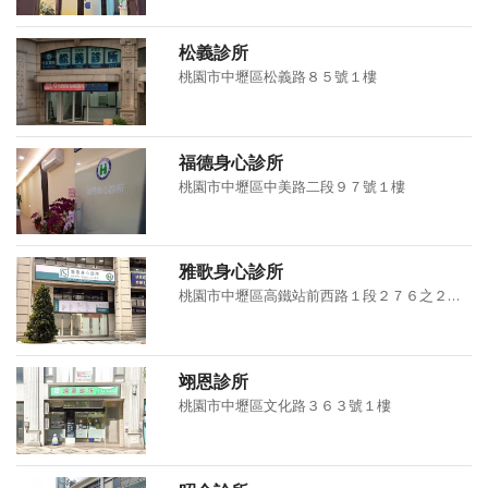
松義診所
桃園市中壢區松義路８５號１樓
福德身心診所
桃園市中壢區中美路二段９７號１樓
雅歌身心診所
桃園市中壢區高鐵站前西路１段２７６之２號１樓
翊恩診所
桃園市中壢區文化路３６３號１樓