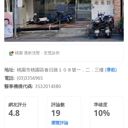
桃園 透析洗腎 - 安慧診所
地址
桃園市桃園區春日路１０８號一．二．三樓 (
導航
)
電話
(03)3356965
醫事機構代碼
3532014380
網友評分
評論數
準確度
4.8
19
10%
瀏覽評論