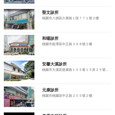
聖文診所
桃園市八德區介壽路１段７７１號２樓
和暘診所
桃園市龍潭區中正路３９８號２樓
安馨大溪診所
桃園市大溪區慈康路１５５巷１５弄２５號２樓
元康診所
桃園市桃園區中正路２０５號２樓