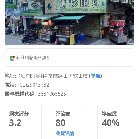
新莊睛彩眼科診所
地址
新北市新莊區富國路１７號１樓 (
導航
)
電話
(02)29013132
醫事機構代碼
3531065525
網友評分
評論數
準確度
3.2
80
40%
瀏覽評論