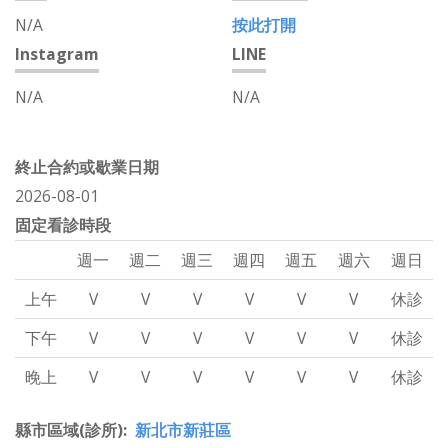
N/A
按此打開
Instagram
LINE
N/A
N/A
終止合約或歇業日期
2026-08-01
固定看診時段
週一
週二
週三
週四
週五
週六
週日
上午
V
V
V
V
V
V
休診
下午
V
V
V
V
V
V
休診
晚上
V
V
V
V
V
V
休診
縣市區域(診所)
新北市新莊區