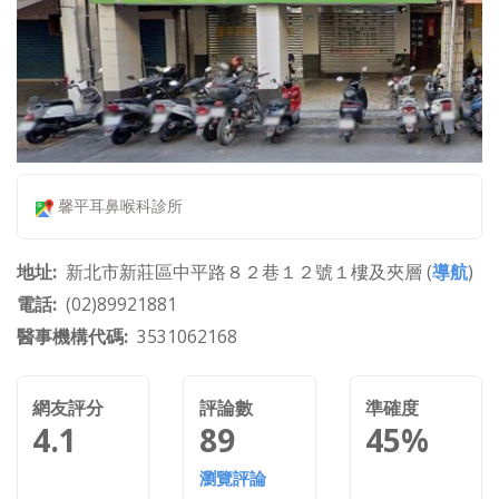
馨平耳鼻喉科診所
地址
新北市新莊區中平路８２巷１２號１樓及夾層 (
導航
)
電話
(02)89921881
醫事機構代碼
3531062168
網友評分
評論數
準確度
4.1
89
45%
瀏覽評論