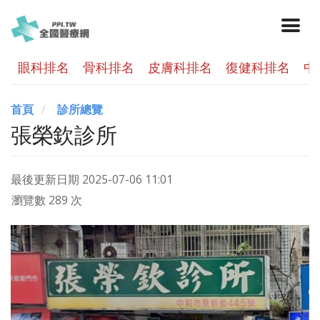
眼科排名
骨科排名
皮膚科排名
復健科排名
中
首頁
診所總覽
張榮欽診所
最後更新日期
2025-07-06 11:01
瀏覽數 289 次