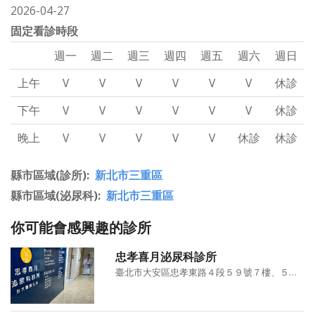
2026-04-27
固定看診時段
週一
週二
週三
週四
週五
週六
週日
上午
V
V
V
V
V
V
休診
下午
V
V
V
V
V
V
休診
晚上
V
V
V
V
V
休診
休診
縣市區域(診所)
新北市三重區
縣市區域(泌尿科)
新北市三重區
你可能會感興趣的診所
忠孝喜月泌尿科診所
臺北市大安區忠孝東路４段５９號７樓、５９號７樓之１