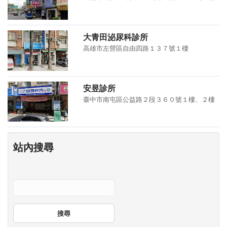
大青田泌尿科診所
高雄市左營區自由四路１３７號１樓
安昱診所
臺中市南屯區公益路２段３６０號１樓、２樓
站內搜尋
搜尋