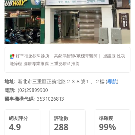
好幸福泌尿科診所---高銘鴻醫師/戴槐青醫師｜ 攝護腺 性功
能障礙 漏尿專業推薦 三重泌尿科推薦
地址
新北市三重區正義北路２３８號１、２樓 (
導航
)
電話
(02)29899900
醫事機構代碼
3531026813
網友評分
評論數
準確度
4.9
288
99%