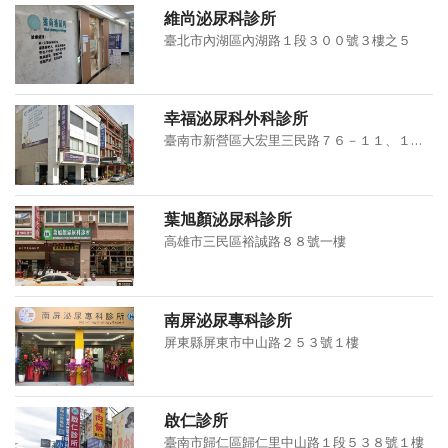
維尚泌尿科診所
臺北市內湖區內湖路１段３００號３樓之５
幸福泌尿科外科診所
臺南市新營區大宏里三民路７６－１１、１２號１－２樓
葉旭顏泌尿科診所
高雄市三民區裕誠路８８號一樓
南屏泌尿專科診所
屏東縣屏東市中山路２５３號１樓
啟仁診所
臺南市歸仁區歸仁里中山路１段５３８號１樓