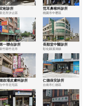
宏彬診所
范耳鼻喉科診所
新北市汐止區
桃園市中壢區
第一聯合診所
長順堂中醫診所
新竹縣竹北市
彰化縣溪湖鎮
鍾政瑾皮膚科診所
仁德保安診所
台中市北屯區
台南市仁德區