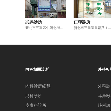
兆興診所
仁暉診所
新北市三重區中興北街１９巷２號１樓
新北市三重區重新路１段５０號２樓、５２號２樓
內科相關診所
外科相
內科診所總覽
外科診
兒科診所
耳鼻喉
皮膚科診所
眼科診