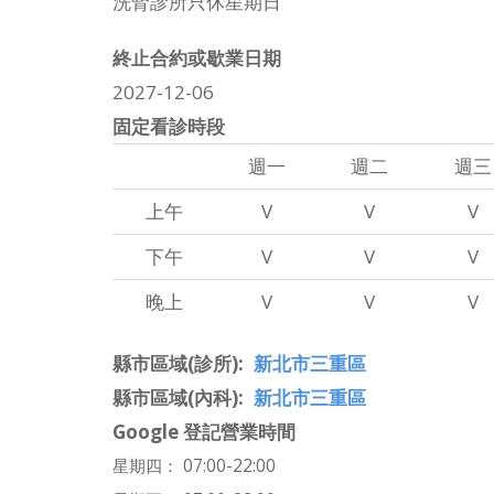
洗腎診所只休星期日
終止合約或歇業日期
2027-12-06
固定看診時段
週一
週二
週三
上午
V
V
V
下午
V
V
V
晚上
V
V
V
縣市區域(診所)
新北市三重區
縣市區域(內科)
新北市三重區
Google 登記營業時間
星期四： 07:00-22:00