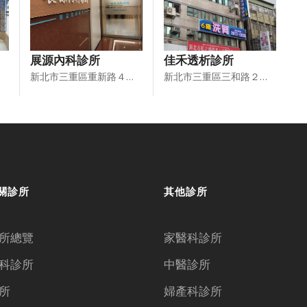
展源內科診所
佳禾透析診所
新北市三重區重新路４段１２號９樓
新北市三重區三和路２段３０號６樓及６樓之１－４
關診所
其他診所
所總覽
家醫科診所
科診所
中醫診所
所
婦產科診所