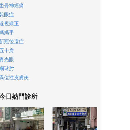
坐骨神經痛
乾眼症
近視矯正
媽媽手
新冠後遺症
五十肩
青光眼
網球肘
異位性皮膚炎
今日熱門診所