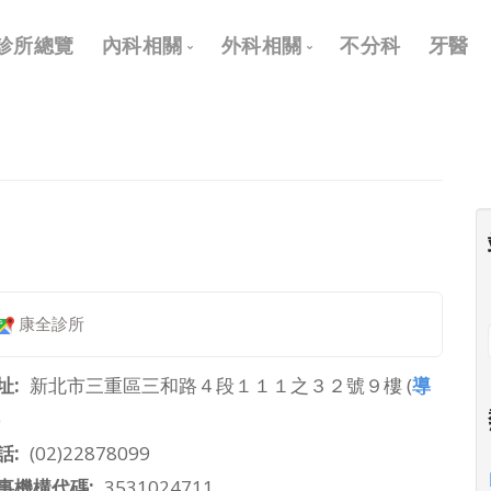
Main
診所總覽
內科相關
外科相關
不分科
牙醫
navigation
內科
外科
兒科
耳鼻喉科
皮膚科
眼科
神經科
骨科
復健科
泌尿科
康全診所
神經外科
整形外科
址
新北市三重區三和路４段１１１之３２號９樓 (
導
)
話
(02)22878099
事機構代碼
3531024711