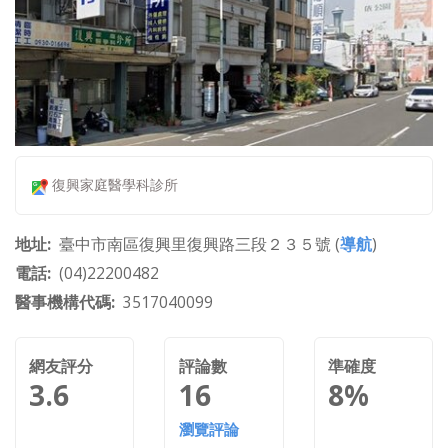
復興家庭醫學科診所
地址
臺中市南區復興里復興路三段２３５號 (
導航
)
電話
(04)22200482
醫事機構代碼
3517040099
網友評分
評論數
準確度
3.6
16
8%
瀏覽評論