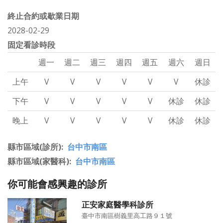
終止合約或歇業日期
2028-02-29
固定看診時段
週一
週二
週三
週四
週五
週六
週日
上午
V
V
V
V
V
V
休診
下午
V
V
V
V
V
休診
休診
晚上
V
V
V
V
V
休診
休診
縣市區域(診所)
台中市南區
縣市區域(家醫科)
台中市南區
你可能會感興趣的診所
正安家庭醫學科診所
臺中市南區樹義里高工路９１號