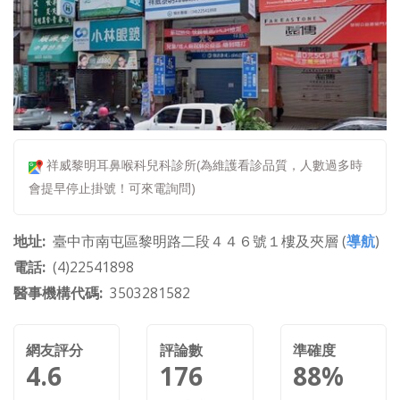
祥威黎明耳鼻喉科兒科診所(為維護看診品質，人數過多時
會提早停止掛號！可來電詢問)
地址
臺中市南屯區黎明路二段４４６號１樓及夾層 (
導航
)
電話
(4)22541898
醫事機構代碼
3503281582
網友評分
評論數
準確度
4.6
176
88%