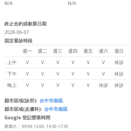
N/A
N/A
終止合約或歇業日期
2028-06-07
固定看診時段
週一
週二
週三
週四
週五
週六
週日
上午
V
V
V
V
V
V
休診
下午
V
V
V
V
V
V
休診
晚上
V
V
V
V
V
休診
休診
縣市區域(診所)
台中市南區
縣市區域(皮膚科)
台中市南區
Google 登記營業時間
星期六： 09:00-12:00, 14:30-17:30