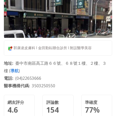
郭康凌皮膚科 l 金田勤耘聯合診所 l 附設醫學美容
地址
臺中市南區高工路６６號、６８號１樓、２樓、３
樓 (
導航
)
電話
(04)22653666
醫事機構代碼
3503250550
網友評分
評論數
準確度
4.6
154
77%