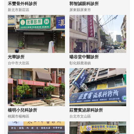
禾豐骨外科診所
郭智誠眼科診所
新北市新莊區
屏東縣屏東市
光華診所
暘谷堂中醫診所
台中市大肚區
彰化縣鹿港鎮
楊明小兒科診所
莊豐賓泌尿科診所
桃園市楊梅區
台北市文山區