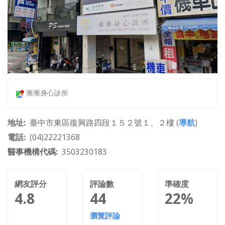
漸漸身心診所
地址
臺中市東區復興路四段１５２號１、２樓 (
導航
)
電話
(04)22221368
醫事機構代碼
3503230183
網友評分
評論數
準確度
4.8
44
22%
瀏覽評論