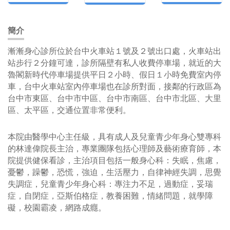
簡介
漸漸身心診所位於台中火車站１號及２號出口處，火車站出
站步行２分鐘可達，診所隔壁有私人收費停車場，就近的大
魯閣新時代停車場提供平日２小時、假日１小時免費室內停
車，台中火車站室內停車場也在診所對面，接鄰的行政區為
台中市東區、台中市中區、台中市南區、台中市北區、大里
區、太平區，交通位置非常便利。
​本院由醫學中心主任級，具有成人及兒童青少年身心雙專科
的林達偉院長主治，專業團隊包括心理師及藝術療育師，本
院提供健保看診，主治項目包括一般身心科：失眠，焦慮，
憂鬱，躁鬱，恐慌，強迫，生活壓力，自律神經失調，思覺
失調症，兒童青少年身心科：專注力不足，過動症，妥瑞
症，自閉症，亞斯伯格症，教養困難，情緒問題，就學障
礙，校園霸凌，網路成癮。