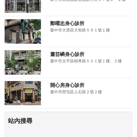
鄭曜忠身心診所
臺中市大里區大智路５９１號１樓
蕭芸嶙身心診所
臺中市太平區樹孝路５０１號１樓、２樓
開心房身心診所
臺中市西屯區上石路２號２樓
站內搜尋