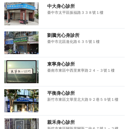
中大身心診所
臺中市太平區振福路３３８號１樓
劉騰光心身診所
臺中市北區進化路６３５號１樓
東寧身心診所
臺南市東區中西里東寧路２４－３號１樓
平衡身心診所
新竹市東區文華里北大路９２巷５９號１樓
親禾身心診所
新竹市東區關新里關新二街６７號１－２樓