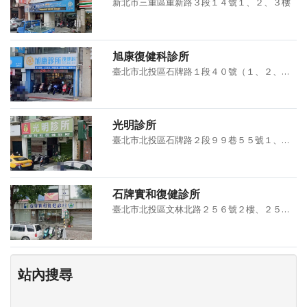
新北市三重區重新路３段１４號１、２、３樓
旭康復健科診所
臺北市北投區石牌路１段４０號（１、２、３樓）
光明診所
臺北市北投區石牌路２段９９巷５５號１、２樓
石牌實和復健診所
臺北市北投區文林北路２５６號２樓、２５８號２樓、２６０號２樓
站內搜尋