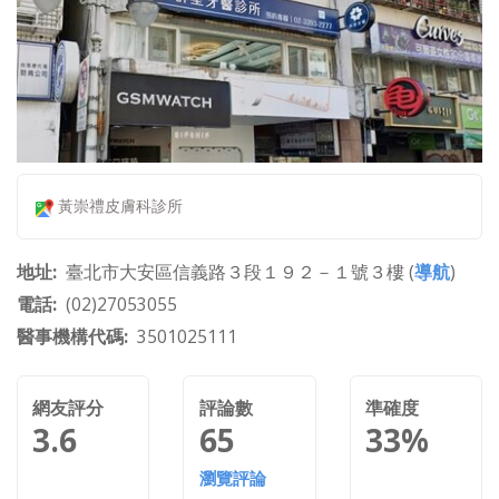
黃崇禮皮膚科診所
地址
臺北市大安區信義路３段１９２－１號３樓 (
導航
)
電話
(02)27053055
醫事機構代碼
3501025111
網友評分
評論數
準確度
3.6
65
33%
瀏覽評論