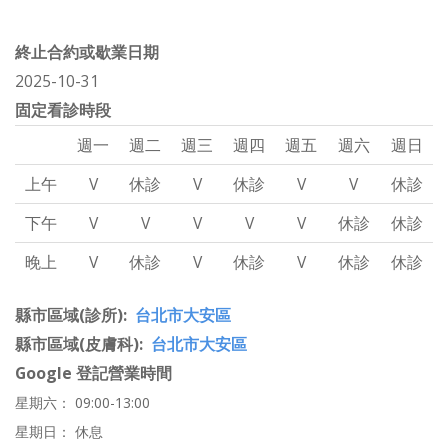
終止合約或歇業日期
2025-10-31
固定看診時段
週一
週二
週三
週四
週五
週六
週日
上午
V
休診
V
休診
V
V
休診
下午
V
V
V
V
V
休診
休診
晚上
V
休診
V
休診
V
休診
休診
縣市區域(診所)
台北市大安區
縣市區域(皮膚科)
台北市大安區
Google 登記營業時間
星期六： 09:00-13:00
星期日： 休息