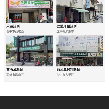
禾蓮診所
仁愛牙醫診所
台中市西屯區
屏東縣屏東市
董石城診所
顧耳鼻喉科診所
高雄市鳳山區
台中市大里區