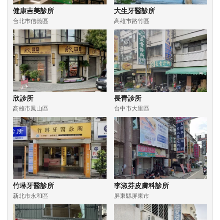
健康吉美診所
大生牙醫診所
台北市信義區
高雄市路竹區
欣診所
長青診所
高雄市鳳山區
台中市大里區
竹琳牙醫診所
李淑芬皮膚科診所
新北市永和區
屏東縣屏東市