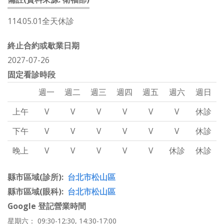
114.05.01全天休診
終止合約或歇業日期
2027-07-26
固定看診時段
週一
週二
週三
週四
週五
週六
週日
上午
V
V
V
V
V
V
休診
下午
V
V
V
V
V
V
休診
晚上
V
V
V
V
V
休診
休診
縣市區域(診所)
台北市松山區
縣市區域(眼科)
台北市松山區
Google 登記營業時間
星期六： 09:30-12:30, 14:30-17:00